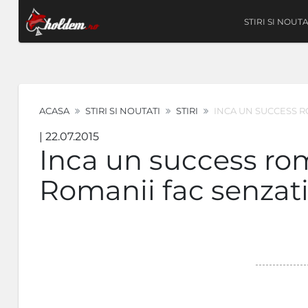
STIRI SI NOUTA
ACASA
STIRI SI NOUTATI
STIRI
INCA UN SUCCESS R
| 22.07.2015
Inca un success rom
Romanii fac senzati