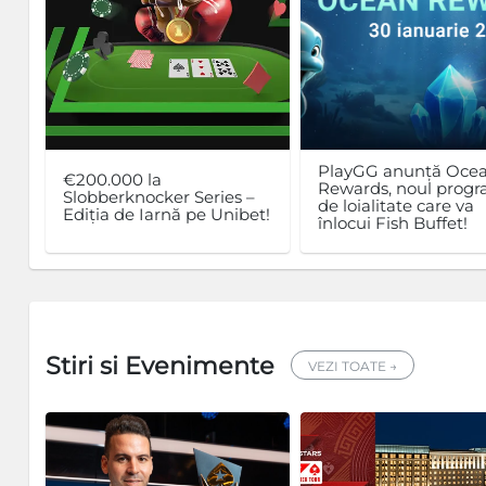
PlayGG anunță Oce
€200.000 la
Rewards, noul prog
Slobberknocker Series –
de loialitate care va
Ediția de Iarnă pe Unibet!
înlocui Fish Buffet!
Stiri si Evenimente
VEZI TOATE →