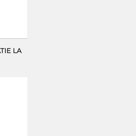
TIE LA