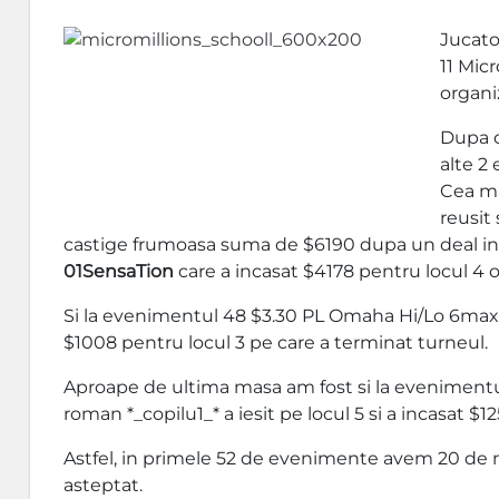
Jucato
11 Micr
organi
Dupa c
alte 2
Cea ma
reusit
castige frumoasa suma de $6190 dupa un deal in ult
01SensaTion
care a incasat $4178 pentru locul 4 oc
Si la evenimentul 48 $3.30 PL Omaha Hi/Lo 6max
$1008 pentru locul 3 pe care a terminat turneul.
Aproape de ultima masa am fost si la evenimentu
roman *_copilu1_* a iesit pe locul 5 si a incasat $12
Astfel, in primele 52 de evenimente avem 20 de mes
asteptat.