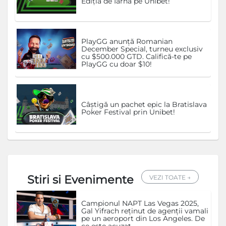
Ediția de Iarnă pe Unibet!
PlayGG anunță Romanian
December Special, turneu exclusiv
cu $500.000 GTD. Califică-te pe
PlayGG cu doar $10!
Câștigă un pachet epic la Bratislava
Poker Festival prin Unibet!
Stiri si Evenimente
VEZI TOATE →
Campionul NAPT Las Vegas 2025,
Gal Yifrach reținut de agenții vamali
pe un aeroport din Los Angeles. De
ce este acuzat