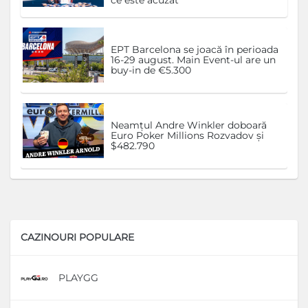
EPT Barcelona se joacă în perioada
16-29 august. Main Event-ul are un
buy-in de €5.300
Neamțul Andre Winkler doboară
Euro Poker Millions Rozvadov și
$482.790
CAZINOURI POPULARE
PLAYGG
D