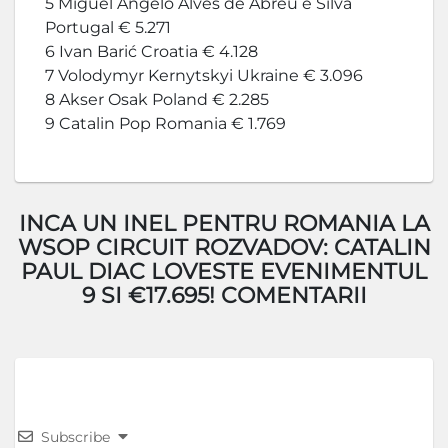
5 Miguel Angelo Alves de Abreu e Silva
Portugal € 5.271
6 Ivan Barić Croatia € 4.128
7 Volodymyr Kernytskyi Ukraine € 3.096
8 Akser Osak Poland € 2.285
9 Catalin Pop Romania € 1.769
INCA UN INEL PENTRU ROMANIA LA
WSOP CIRCUIT ROZVADOV: CATALIN
PAUL DIAC LOVESTE EVENIMENTUL
9 SI €17.695! COMENTARII
Subscribe