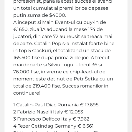
profesionist, pana la acest succes el avand
un total cumulat al premiilor ce depasea
putin suma de $4000.
A inceput si Main Event-ul cu buy-in de
€1650, ziua 1A aducand la mese 174 de
jucatori, din care 72 au reusit sa treaca mai
departe. Catalin Pop s-a instalat foarte bine
in top 5 stackuri, el totalizand un stack de
165.500 fise dupa prima zi de joc. A trecut
mai departe si Silviu Togui – locul 36 si
76.000 fise, in vreme ce chip-lead-ul de
moment este detinut de Petr Šetka cu un
total de 219.400 fise. Succes romanilor in
continuare!
1 Catalin-Paul Diac Romania € 17.695
2 Fabrizio Naselli Italy € 12.053
3 Francesco Delfoco Italy € 7.962
4 Tezer Cetindag Germany € 6.561