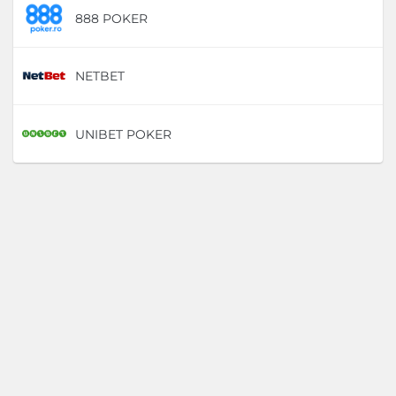
888 POKER
D
NETBET
D
UNIBET POKER
D