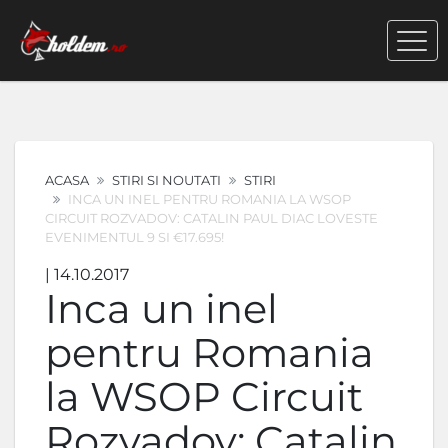
ACASA
STIRI SI NOUTATI
STIRI
INCA UN INEL PENTRU ROMANIA LA WSOP
CIRCUIT ROZVADOV: CATALIN PAUL DIAC LOVESTE
EVENIMENTUL 9 SI €17.695!
| 14.10.2017
Inca un inel
pentru Romania
la WSOP Circuit
Rozvadov: Catalin