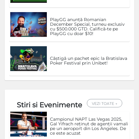
PlayGG anunță Romanian
December Special, turneu exclusiv
cu $500.000 GTD. Califică-te pe
PlayGG cu doar $10!
Câștigă un pachet epic la Bratislava
Poker Festival prin Unibet!
Stiri si Evenimente
VEZI TOATE →
Campionul NAPT Las Vegas 2025,
Gal Yifrach reținut de agenții vamali
pe un aeroport din Los Angeles. De
ce este acuzat