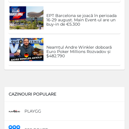
EPT Barcelona se joacă în perioada
16-29 august. Main Event-ul are un
buy-in de €5.300
Neamțul Andre Winkler doboară
Euro Poker Millions Rozvadov și
$482.790
CAZINOURI POPULARE
PLAYGG
D