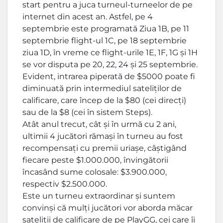
start pentru a juca turneul-turneelor de pe
internet din acest an. Astfel, pe 4
septembrie este programată Ziua 1B, pe 11
septembrie flight-ul 1C, pe 18 septembrie
ziua 1D, în vreme ce flight-urile 1E, 1F, 1G și 1H
se vor disputa pe 20, 22, 24 și 25 septembrie.
Evident, intrarea piperată de $5000 poate fi
diminuată prin intermediul sateliților de
calificare, care încep de la $80 (cei direcți)
sau de la $8 (cei în sistem Steps).
Atât anul trecut, cât și în urmă cu 2 ani,
ultimii 4 jucători rămași în turneu au fost
recompensați cu premii uriașe, câștigând
fiecare peste $1.000.000, învingătorii
încasând sume colosale: $3.900.000,
respectiv $2.500.000.
Este un turneu extraordinar și suntem
convinși că mulți jucători vor aborda măcar
sateliții de calificare de pe PlayGG, cei care îi