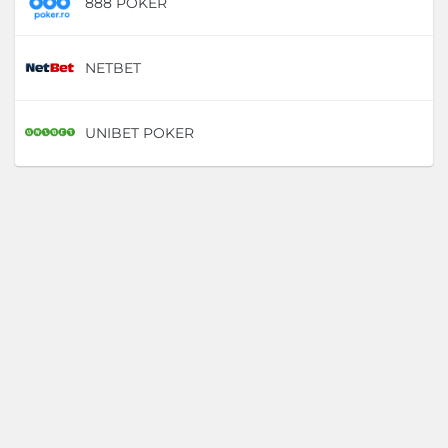
888 POKER
D
NETBET
D
UNIBET POKER
D