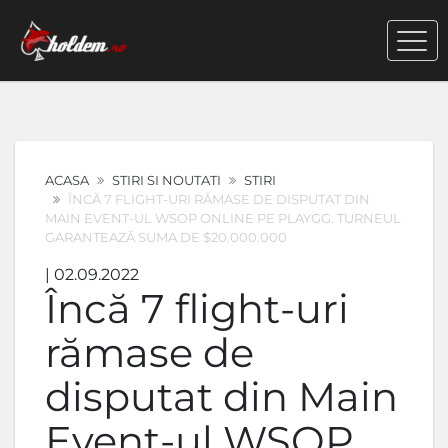
ACASA
STIRI SI NOUTATI
STIRI
ÎNCĂ 7 FLIGHT-URI RĂMASE DE DISPUTAT DIN
MAIN EVENT-UL WSOP ONLINE PE PLAYGG. TURNEUL
GARANTEAZĂ SUMA DE $20.000.000
| 02.09.2022
Încă 7 flight-uri
rămase de
disputat din Main
Event-ul WSOP