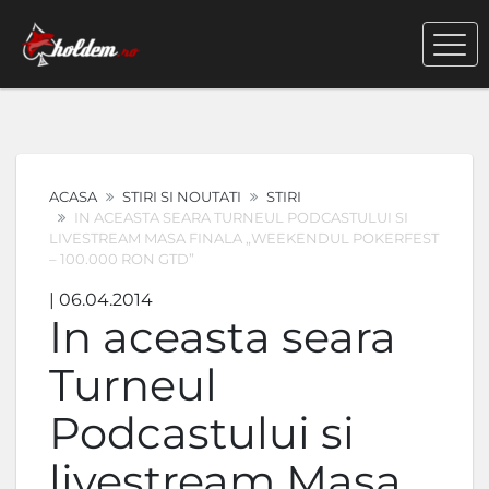
ACASA
STIRI SI NOUTATI
STIRI
IN ACEASTA SEARA TURNEUL PODCASTULUI SI
LIVESTREAM MASA FINALA „WEEKENDUL POKERFEST
– 100.000 RON GTD”
| 06.04.2014
In aceasta seara
Turneul
Podcastului si
livestream Masa