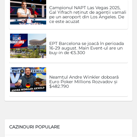
Campionul NAPT Las Vegas 2025,
Gal Yifrach reținut de agenții vamali
pe un aeroport din Los Angeles. De
ce este acuzat
EPT Barcelona se joacă în perioada
16-29 august. Main Event-ul are un
buy-in de €5.300
Neamțul Andre Winkler doboară
Euro Poker Millions Rozvadov și
$482.790
CAZINOURI POPULARE