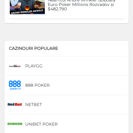
Neamțul Andre Winkler doboară
Euro Poker Millions Rozvadov și
$482.790
CAZINOURI POPULARE
PLAYGG
D
888 POKER
D
NETBET
D
UNIBET POKER
D