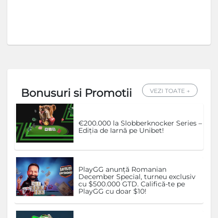
Bonusuri si Promotii
VEZI TOATE →
€200.000 la Slobberknocker Series –
Ediția de Iarnă pe Unibet!
PlayGG anunță Romanian
December Special, turneu exclusiv
cu $500.000 GTD. Califică-te pe
PlayGG cu doar $10!