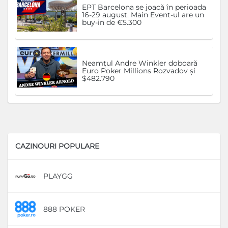
EPT Barcelona se joacă în perioada
16-29 august. Main Event-ul are un
buy-in de €5.300
Neamțul Andre Winkler doboară
Euro Poker Millions Rozvadov și
$482.790
CAZINOURI POPULARE
PLAYGG
D
888 POKER
D