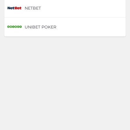
NETBET
D
UNIBET POKER
D