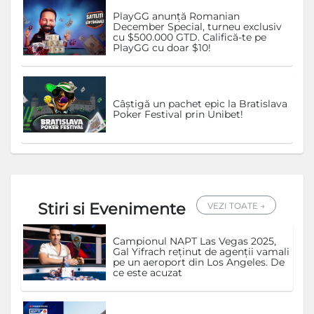
PlayGG anunță Romanian
December Special, turneu exclusiv
cu $500.000 GTD. Califică-te pe
PlayGG cu doar $10!
Câștigă un pachet epic la Bratislava
Poker Festival prin Unibet!
Stiri si Evenimente
VEZI TOATE →
Campionul NAPT Las Vegas 2025,
Gal Yifrach reținut de agenții vamali
pe un aeroport din Los Angeles. De
ce este acuzat