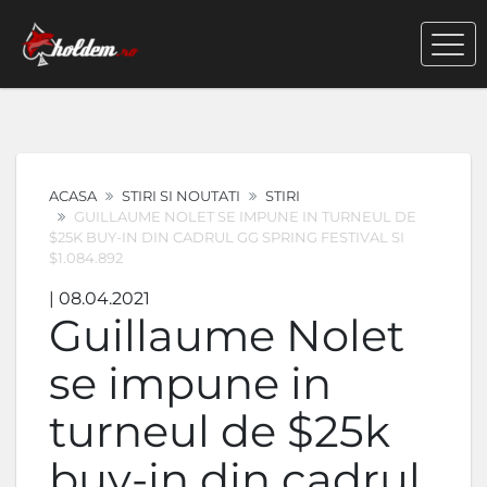
ACASA
STIRI SI NOUTATI
STIRI
GUILLAUME NOLET SE IMPUNE IN TURNEUL DE
$25K BUY-IN DIN CADRUL GG SPRING FESTIVAL SI
$1.084.892
| 08.04.2021
Guillaume Nolet
se impune in
turneul de $25k
buy-in din cadrul