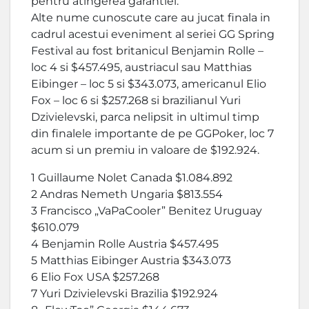
pentru atingerea garantiei.
Alte nume cunoscute care au jucat finala in
cadrul acestui eveniment al seriei GG Spring
Festival au fost britanicul Benjamin Rolle –
loc 4 si $457.495, austriacul sau Matthias
Eibinger – loc 5 si $343.073, americanul Elio
Fox – loc 6 si $257.268 si brazilianul Yuri
Dzivielevski, parca nelipsit in ultimul timp
din finalele importante de pe GGPoker, loc 7
acum si un premiu in valoare de $192.924.
1 Guillaume Nolet Canada $1.084.892
2 Andras Nemeth Ungaria $813.554
3 Francisco „VaPaCooler” Benitez Uruguay
$610.079
4 Benjamin Rolle Austria $457.495
5 Matthias Eibinger Austria $343.073
6 Elio Fox USA $257.268
7 Yuri Dzivielevski Brazilia $192.924