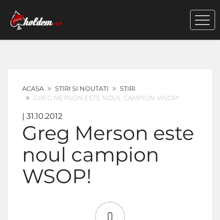
ACASA
STIRI SI NOUTATI
STIRI
GREG MERSON ESTE NOUL CAMPION WSOP!
| 31.10.2012
Greg Merson este
noul campion
WSOP!
0