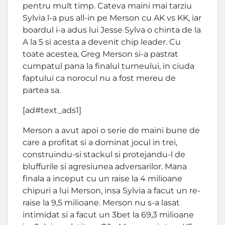
pentru mult timp. Cateva maini mai tarziu
Sylvia l-a pus all-in pe Merson cu AK vs KK, iar
boardul i-a adus lui Jesse Sylva o chinta de la
A la 5 si acesta a devenit chip leader. Cu
toate acestea, Greg Merson si-a pastrat
cumpatul pana la finalul turneului, in ciuda
faptului ca norocul nu a fost mereu de
partea sa.
[ad#text_ads1]
Merson a avut apoi o serie de maini bune de
care a profitat si a dominat jocul in trei,
construindu-si stackul si protejandu-l de
bluffurile si agresiunea adversarilor. Mana
finala a inceput cu un raise la 4 milioane
chipuri a lui Merson, insa Sylvia a facut un re-
raise la 9,5 milioane. Merson nu s-a lasat
intimidat si a facut un 3bet la 69,3 milioane