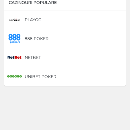
CAZINOURI POPULARE
PLAYGG
D
888 POKER
D
NETBET
D
UNIBET POKER
D