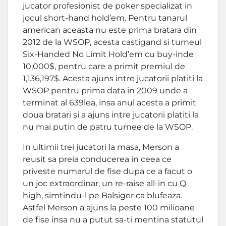
jucator profesionist de poker specializat in
jocul short-hand hold’em. Pentru tanarul
american aceasta nu este prima bratara din
2012 de la WSOP, acesta castigand si turneul
Six-Handed No Limit Hold’em cu buy-inde
10,000$, pentru care a primit premiul de
1,136,197$. Acesta ajuns intre jucatorii platiti la
WSOP pentru prima data in 2009 unde a
terminat al 639lea, insa anul acesta a primit
doua bratari si a ajuns intre jucatorii platiti la
nu mai putin de patru turnee de la WSOP.
In ultimii trei jucatori la masa, Merson a
reusit sa preia conducerea in ceea ce
priveste numarul de fise dupa ce a facut o
un joc extraordinar, un re-raise all-in cu Q
high, simtindu-l pe Balsiger ca blufeaza.
Astfel Merson a ajuns la peste 100 milioane
de fise insa nu a putut sa-ti mentina statutul