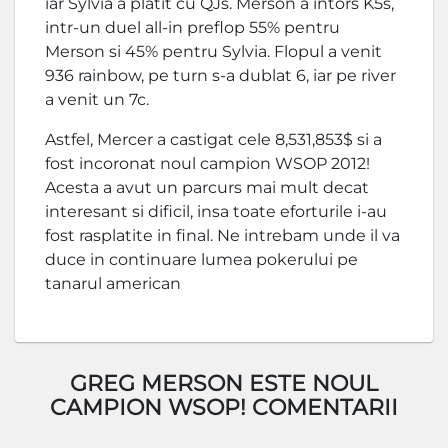
iar Sylvia a platit cu QJs. Merson a intors K5s,
intr-un duel all-in preflop 55% pentru
Merson si 45% pentru Sylvia. Flopul a venit
936 rainbow, pe turn s-a dublat 6, iar pe river
a venit un 7c.
Astfel, Mercer a castigat cele 8,531,853$ si a
fost incoronat noul campion WSOP 2012!
Acesta a avut un parcurs mai mult decat
interesant si dificil, insa toate eforturile i-au
fost rasplatite in final. Ne intrebam unde il va
duce in continuare lumea pokerului pe
tanarul american
GREG MERSON ESTE NOUL
CAMPION WSOP! COMENTARII