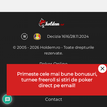
Decizia 1616/28.11.2024
© 2005 - 2026 Holdem.ro - Toate drepturile
rezervate.
Poker Online
Termeni si Conditii
Primeste cele mai bune bonusuri,
turnee freeroll si stiri de poker
Joaca Poker
direct pe email!
De ce noi?
Contact