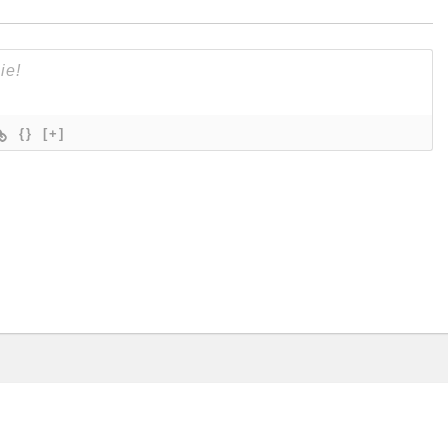
{}
[+]