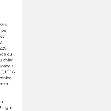
50-a
a pe
ov,
50
€220
nde cu
u chiar
joace si
E, 1F, 1G
uminica
entru
za
 flight-