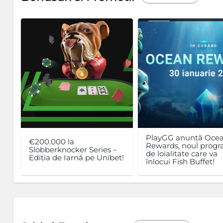
PlayGG anunță Oce
€200.000 la
Rewards, noul prog
Slobberknocker Series –
de loialitate care va
Ediția de Iarnă pe Unibet!
înlocui Fish Buffet!