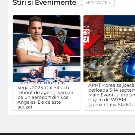
Stiri si Evenimente
VEZI TOATE →
Campionul NAPT Las
APPT Korea se joacă
Vegas 2025, Gal Yifrach
perioada 3-14 septem
reținut de agenții vamali
Main Event-ul are u
pe un aeroport din Los
buy-in de ₩1.8M
Angeles. De ce este
(aproximativ $1.260)
acuzat