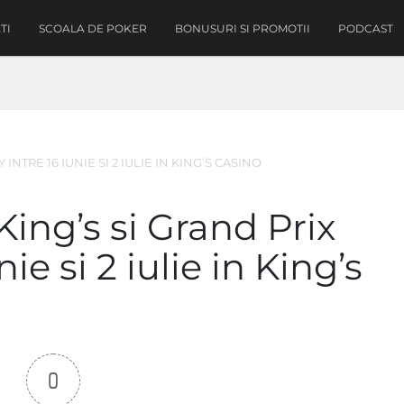
TI
SCOALA DE POKER
BONUSURI SI PROMOTII
PODCAST
NTRE 16 IUNIE SI 2 IULIE IN KING’S CASINO
King’s si Grand Prix
e si 2 iulie in King’s
0