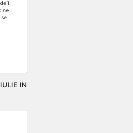
 de 1
tine
 se
IULIE IN