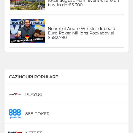
16-29 august. Main Event-ul are un
buy-in de €5.300
Neamțul Andre Winkler doboară
Euro Poker Millions Rozvadov și
$482.790
CAZINOURI POPULARE
PLAYGG
D
888 POKER
D
NETBET
D