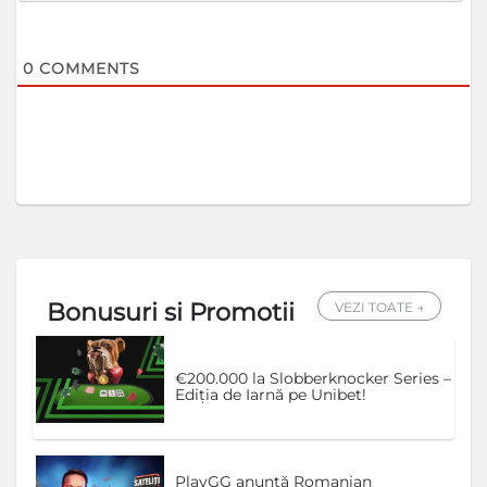
0
COMMENTS
Bonusuri si Promotii
VEZI TOATE →
€200.000 la Slobberknocker Series –
Ediția de Iarnă pe Unibet!
PlayGG anunță Romanian