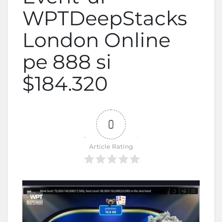
WPTDeepStacks
London Online
pe 888 si
$184.320
0
Article Rating