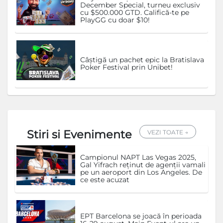
December Special, turneu exclusiv
cu $500.000 GTD. Califică-te pe
PlayGG cu doar $10!
Câștigă un pachet epic la Bratislava
Poker Festival prin Unibet!
Stiri si Evenimente
VEZI TOATE →
Campionul NAPT Las Vegas 2025,
Gal Yifrach reținut de agenții vamali
pe un aeroport din Los Angeles. De
ce este acuzat
EPT Barcelona se joacă în perioada