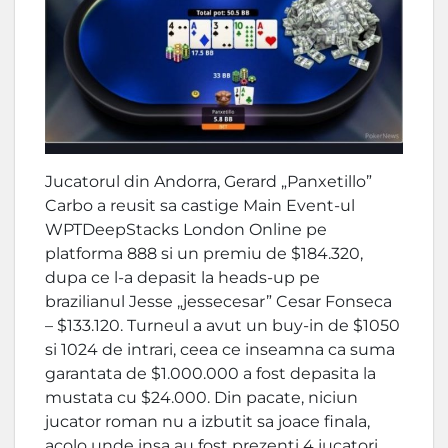
Jucatorul din Andorra, Gerard „Panxetillo”
Carbo a reusit sa castige Main Event-ul
WPTDeepStacks London Online pe
platforma 888 si un premiu de $184.320,
dupa ce l-a depasit la heads-up pe
brazilianul Jesse „jessecesar” Cesar Fonseca
– $133.120. Turneul a avut un buy-in de $1050
si 1024 de intrari, ceea ce inseamna ca suma
garantata de $1.000.000 a fost depasita la
mustata cu $24.000. Din pacate, niciun
jucator roman nu a izbutit sa joace finala,
acolo unde insa au fost prezenti 4 jucatori