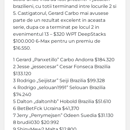
brazilieni, cu totii terminand intre locurile 2 si
5. Castigatorul, Gerard Carbo mai avusese
parte de un rezultat excelent in aceasta
serie, dupa ce a terminat pe locul 2 in
evenimentul 13 – $320 WPT DeepStacks
$100.000 6-Max pentru un premiu de
$16.550.
1 Gerard „Panxetillo” Carbo Andorra $184.320
2 Jesse „jessecesar” Cesar Fonseca Brazilia
$133.120
3 Rodrigo „Seijistar” Seiji Brazilia $99.328
4 Rodrigo „selouan1991” Selouan Brazilia
$74.240
5 Dalton „daltonhb” Hobold Brazilia $51.610
6 BetBetFck Ucraina $41,370
7 Jerry „Perrymejsen” Odeen Suedia $31.130
8 brudii030 $20.992
9 ShinyMew2 Malta $12.800