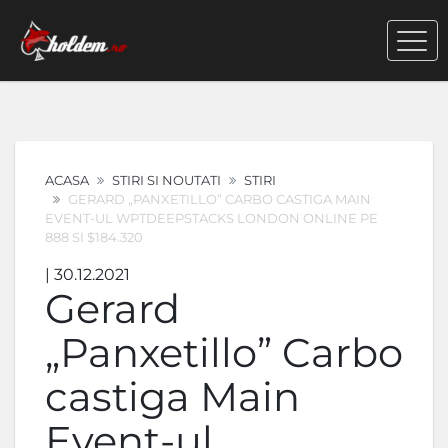
ACASA
STIRI SI NOUTATI
STIRI
GERARD „PANXETILLO” CARBO CASTIGA MAIN
EVENT-UL WPTDEEPSTACKS LONDON ONLINE PE
888 SI $184.320
| 30.12.2021
Gerard
„Panxetillo” Carbo
castiga Main
Event-ul