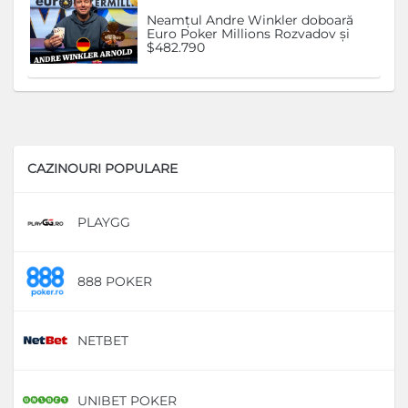
Neamțul Andre Winkler doboară
Euro Poker Millions Rozvadov și
$482.790
CAZINOURI POPULARE
PLAYGG
D
888 POKER
D
NETBET
D
UNIBET POKER
D