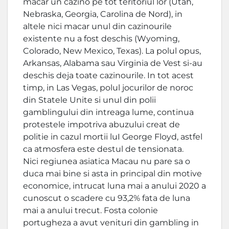
macar un cazino pe tot teritoriul lor (Utah,
Nebraska, Georgia, Carolina de Nord), in
altele nici macar unul din cazinourile
existente nu a fost deschis (Wyoming,
Colorado, New Mexico, Texas). La polul opus,
Arkansas, Alabama sau Virginia de Vest si-au
deschis deja toate cazinourile. In tot acest
timp, in Las Vegas, polul jocurilor de noroc
din Statele Unite si unul din polii
gamblingului din intreaga lume, continua
protestele impotriva abuzului creat de
politie in cazul mortii luI George Floyd, astfel
ca atmosfera este destul de tensionata.
Nici regiunea asiatica Macau nu pare sa o
duca mai bine si asta in principal din motive
economice, intrucat luna mai a anului 2020 a
cunoscut o scadere cu 93,2% fata de luna
mai a anului trecut. Fosta colonie
portugheza a avut venituri din gambling in