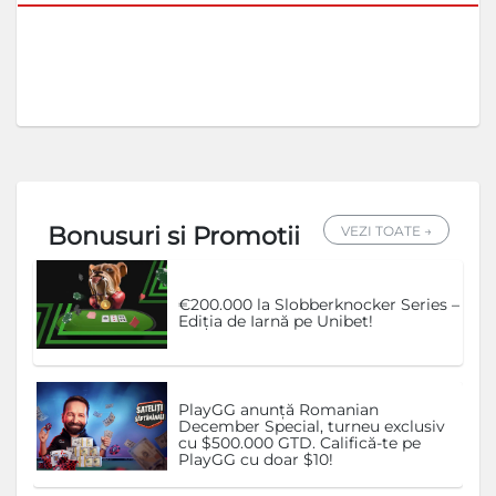
Bonusuri si Promotii
VEZI TOATE →
€200.000 la Slobberknocker Series –
Ediția de Iarnă pe Unibet!
PlayGG anunță Romanian
December Special, turneu exclusiv
cu $500.000 GTD. Califică-te pe
PlayGG cu doar $10!