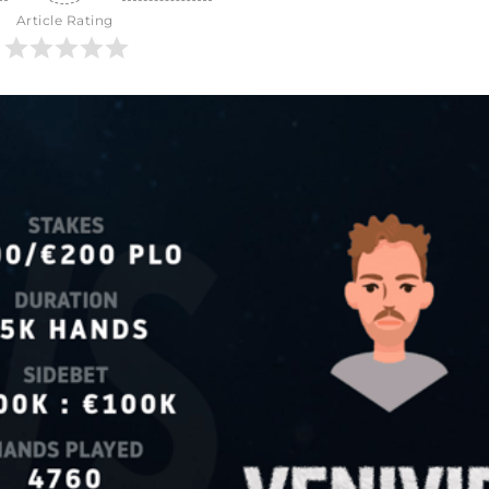
Article Rating