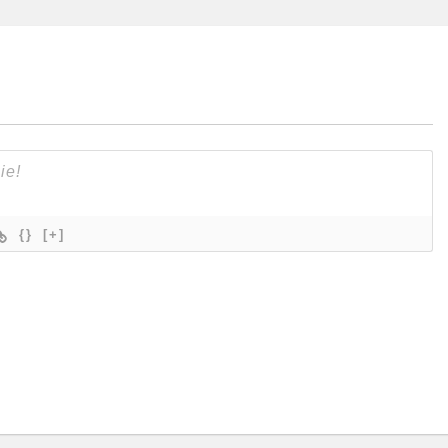
{}
[+]