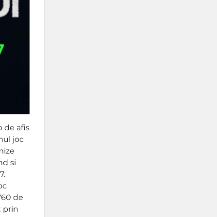
p de afis
mul joc
mize
nd si
7.
oc
760 de
 prin