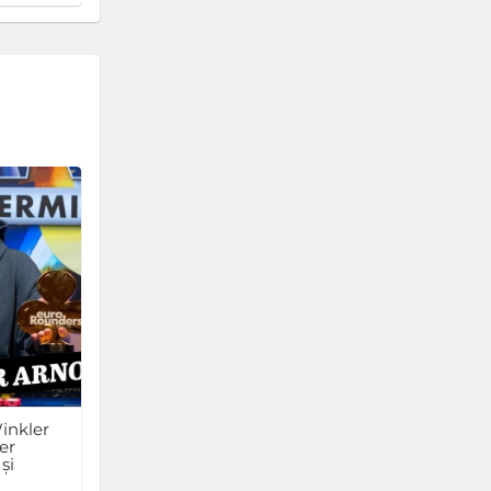
inkler
er
și