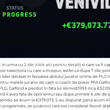
t in urma cu 2 zile
(click aici pentru detalii)
si care va fi ca
 traiectoria cu care a inceput, astfel ca dupa 7 zile, pri
 lider detasat in favoarea abilului jucator online de PLO 
entru marele jucator de cash si coach de poker Phil Galfo
, Galfond a pierdut in fata lui Venividi1993 inca €52,05
d il avea fata de oponentul sau dupa primele 6 zile de j
 marindu-se acum la €379.073. S-au disputat pana acum 4
programate, iar jucatorul care era considerat favorit atat