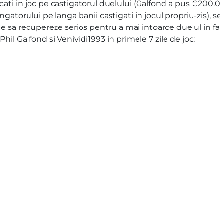
uncati in joc pe castigatorul duelului (Galfond a pus €200.
ngatorului pe langa banii castigati in jocul propriu-zis), 
uie sa recupereze serios pentru a mai intoarce duelul in f
hil Galfond si Venividi1993 in primele 7 zile de joc: