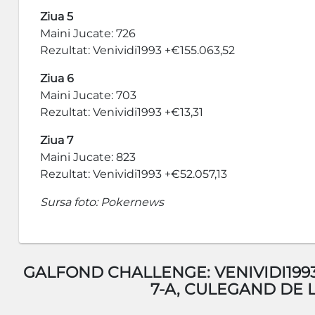
Ziua 5
Maini Jucate: 726
Rezultat: Venividi1993 +€155.063,52
Ziua 6
Maini Jucate: 703
Rezultat: Venividi1993 +€13,31
Ziua 7
Maini Jucate: 823
Rezultat: Venividi1993 +€52.057,13
Sursa foto: Pokernews
GALFOND CHALLENGE: VENIVIDI1993
7-A, CULEGAND DE L