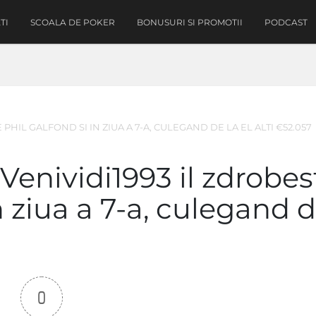
TI
SCOALA DE POKER
BONUSURI SI PROMOTII
PODCAST
HIL GALFOND SI IN ZIUA A 7-A, CULEGAND DE LA EL ALTI €52.057
Venividi1993 il zdrobes
n ziua a 7-a, culegand 
0