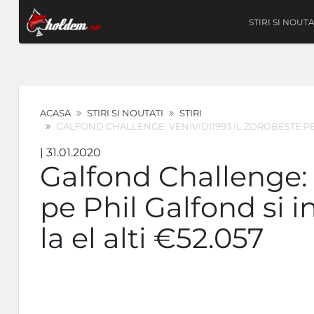
STIRI SI NOUTA
ACASA
STIRI SI NOUTATI
STIRI
GALFOND CHALLENGE: VENIVIDI1993 IL ZDROBESTE PE P
| 31.01.2020
Galfond Challenge: 
pe Phil Galfond si i
la el alti €52.057