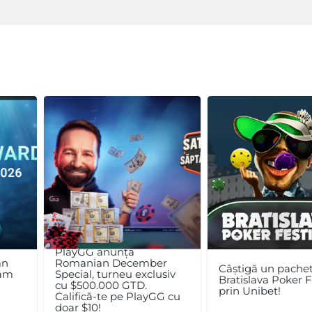
PlayGG anunță
an
Romanian December
Câștigă un pachet
ram
Special, turneu exclusiv
Bratislava Poker F
cu $500.000 GTD.
prin Unibet!
Califică-te pe PlayGG cu
doar $10!