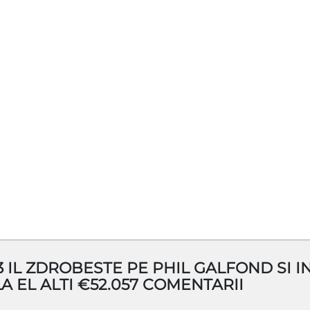
 IL ZDROBESTE PE PHIL GALFOND SI IN
A EL ALTI €52.057 COMENTARII