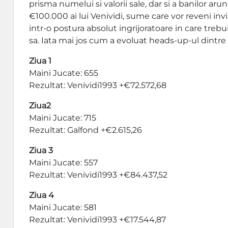
prisma numelui si valorii sale, dar si a banilor ar
€100.000 ai lui Venividi, sume care vor reveni invi
intr-o postura absolut ingrijoratoare in care treb
sa. Iata mai jos cum a evoluat heads-up-ul dintre P
Ziua 1
Maini Jucate: 655
Rezultat: Venividi1993 +€72.572,68
Ziua2
Maini Jucate: 715
Rezultat: Galfond +€2.615,26
Ziua 3
Maini Jucate: 557
Rezultat: Venividi1993 +€84.437,52
Ziua 4
Maini Jucate: 581
Rezultat: Venividi1993 +€17.544,87