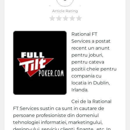
Article Rating
Rational FT
Services a postat
recent un anunt
pentru joburi,
pentru cateva
pozitii cheie pentru
compania cu
locatia in Dublin,
Irlanda.
Cei de la Rational
FT Services sustin ca sunt in cautare de
persoane profesioniste din domeniul
tehnologiei informatiei, marketingului,
design-ului, serviciu clienti, finante , etc. In