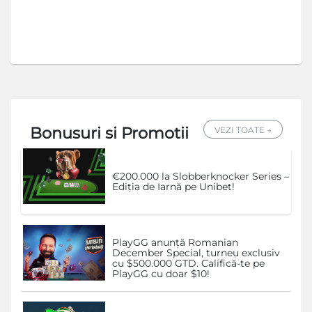
Bonusuri si Promotii
VEZI TOATE →
€200.000 la Slobberknocker Series –
Ediția de Iarnă pe Unibet!
PlayGG anunță Romanian
December Special, turneu exclusiv
cu $500.000 GTD. Califică-te pe
PlayGG cu doar $10!