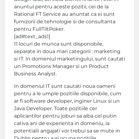
anuntul pentru aceste pozitii, cei de la
Rational FT Service au anuntat ca ei sunt
furnizorii de tehnologie si de consultanta
pentru FullTiltPoker.
[ad#text_ads1]
11 locuri de munca sunt disponobile,
separate in doua mari categorii : marketing
si IT. In domeniul marketingului, sunt cautati
un Promotions Manager si un Product
Business Analyst.
In domeniul IT sunt cautati noua oameni
pentru a le umple pozitiile disponibile, cum
ar fi software developer, inginer Linux si un
Java Developer. Toate pozitiile cer
aplicantilor pentru joburi sa aiba cel putin
cativa ani de experienta in domeniu, ia
potentialii angajati vor trebui sa se mute in
Dublin pentru a-si ocupa pozitiile.