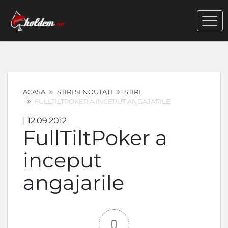
ACASA
STIRI SI NOUTATI
STIRI
FULLTILTPOKER A INCEPUT ANGAJARILE
| 12.09.2012
FullTiltPoker a
inceput
angajarile
0