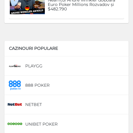
Neamțul Andre Winkler doboară
Euro Poker Millions Rozvadov și
$482.790
CAZINOURI POPULARE
PLAYGG
D
888 POKER
D
NETBET
D
UNIBET POKER
D