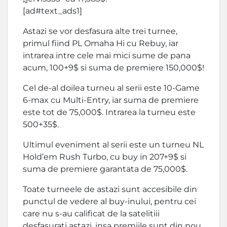
[ad#text_ads1]
Astazi se vor desfasura alte trei turnee,
primul fiind PL Omaha Hi cu Rebuy, iar
intrarea intre cele mai mici sume de pana
acum, 100+9$ si suma de premiere 150,000$!
Cel de-al doilea turneu al serii este 10-Game
6-max cu Multi-Entry, iar suma de premiere
este tot de 75,000$. Intrarea la turneu este
500+35$.
Ultimul eveniment al serii este un turneu NL
Hold’em Rush Turbo, cu buy in 207+9$ si
suma de premiere garantata de 75,000$.
Toate turneele de astazi sunt accesibile din
punctul de vedere al buy-inului, pentru cei
care nu s-au calificat de la satelitiii
desfasurati astazi, insa premiile sunt din nou