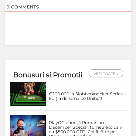
0
COMMENTS
Bonusuri si Promotii
VEZI TOATE →
€200.000 la Slobberknocker Series –
Ediția de Iarnă pe Unibet!
PlayGG anunță Romanian
December Special, turneu exclusiv
cu $500.000 GTD. Califică-te pe