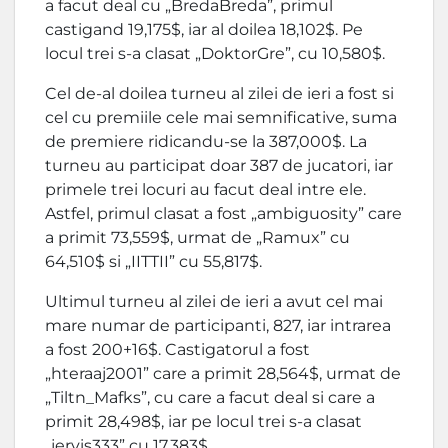
a facut deal cu „BredaBreda”, primul
castigand 19,175$, iar al doilea 18,102$. Pe
locul trei s-a clasat „DoktorGre”, cu 10,580$.
Cel de-al doilea turneu al zilei de ieri a fost si
cel cu premiile cele mai semnificative, suma
de premiere ridicandu-se la 387,000$. La
turneu au participat doar 387 de jucatori, iar
primele trei locuri au facut deal intre ele.
Astfel, primul clasat a fost „ambiguosity” care
a primit 73,559$, urmat de „Ramux” cu
64,510$ si „IITTII” cu 55,817$.
Ultimul turneu al zilei de ieri a avut cel mai
mare numar de participanti, 827, iar intrarea
a fost 200+16$. Castigatorul a fost
„hteraaj2001” care a primit 28,564$, urmat de
„Tiltn_Mafks”, cu care a facut deal si care a
primit 28,498$, iar pe locul trei s-a clasat
„jervis333” cu 17,383$.