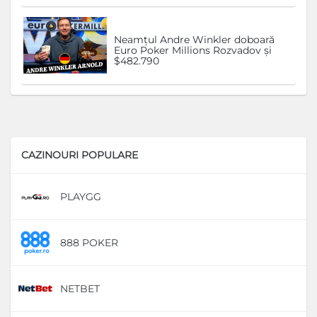
Neamțul Andre Winkler doboară
Euro Poker Millions Rozvadov și
$482.790
CAZINOURI POPULARE
PLAYGG
D
888 POKER
D
NETBET
D