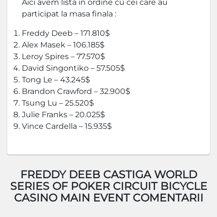
Aici avem lista in ordine cu cei care au
participat la masa finala :
Freddy Deeb – 171.810$
Alex Masek – 106.185$
Leroy Spires – 77.570$
David Singontiko – 57.505$
Tong Le – 43.245$
Brandon Crawford – 32.900$
Tsung Lu – 25.520$
Julie Franks – 20.025$
Vince Cardella – 15.935$
FREDDY DEEB CASTIGA WORLD
SERIES OF POKER CIRCUIT BICYCLE
CASINO MAIN EVENT COMENTARII