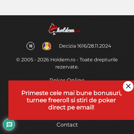
Decizia 1616/28.11.2024
© 2005 - 2026 Holdem.ro - Toate drepturile
rezervate.
Poker Online
Termeni si Conditii
Primeste cele mai bune bonusuri,
turnee freeroll si stiri de poker
Joaca Poker
direct pe email!
De ce noi?
Contact