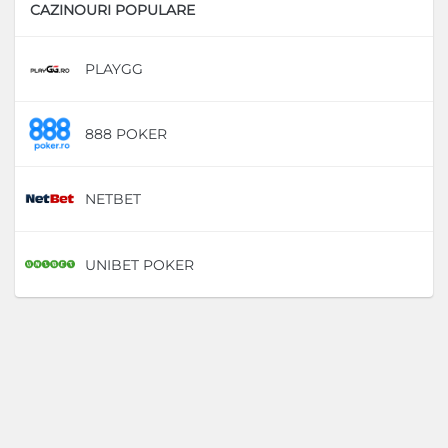
CAZINOURI POPULARE
PLAYGG
D
888 POKER
D
NETBET
D
UNIBET POKER
D