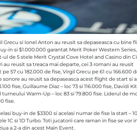
gil Grecu si Ionel Anton au reusit sa depaseasca cu bine fl
buy-in si $1.000.000 garantat Merit Poker Western Series,
t-ul de 5 stele Merit Crystal Cove Hotel and Casino din Ci
ori au reusit sa treaca mai departe, cei 3 romani au reusit
pe 57 cu 182.000 de fise, Virgil Grecu pe 61 cu 166.600 de
sonore au reusit sa depaseasca acest flight de start si aic
 fise, Guillaume Diaz – loc 73 si 116.000 fise, Davidi Kita
rul turneului Warm-Up – loc 83 si 79.800 fise. Liderul de
0 fise.
lasi buy-in de $3300 si acelasi numar de fise la start – 
le 1C si 1D Turbo. Toti jucatorii care raman in fise se vor in
iua a 2-a din acest Main Event.