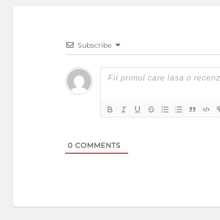
Subscribe
0
COMMENTS