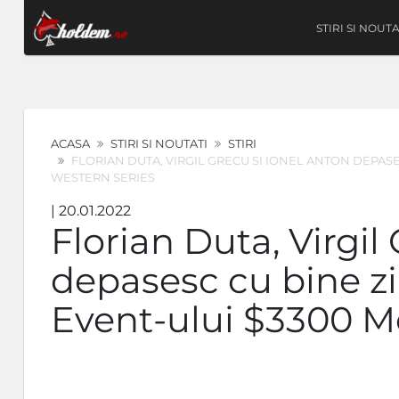
STIRI SI NOUTA
ACASA
STIRI SI NOUTATI
STIRI
FLORIAN DUTA, VIRGIL GRECU SI IONEL ANTON DEPASE
WESTERN SERIES
| 20.01.2022
Florian Duta, Virgil
depasesc cu bine zi
Event-ului $3300 M