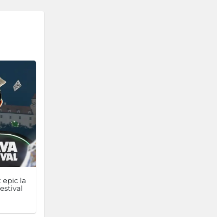
 epic la
estival