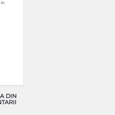
 in
1A DIN
TARII