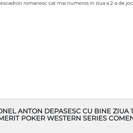
escadron romanesc cat mai numeros in ziua a 2-a de joc
IONEL ANTON DEPASESC CU BINE ZIUA 
 MERIT POKER WESTERN SERIES COMEN