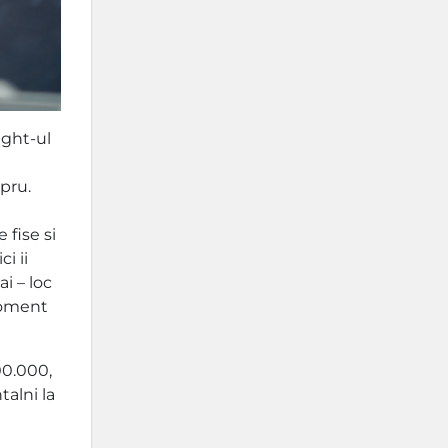
ight-ul
pru.
 fise si
i ii
i – loc
 moment
100.000,
talni la