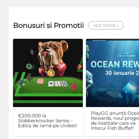
Bonusuri si Promotii
VEZI TOATE →
PlayGG anunță Oce
€200.000 la
Rewards, noul prog
Slobberknocker Series –
de loialitate care va
Ediția de Iarnă pe Unibet!
înlocui Fish Buffet!