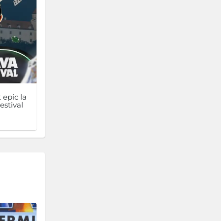
 epic la
estival