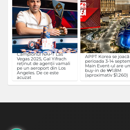
Campionul NAPT Las
APPT Korea se joacă
Vegas 2025, Gal Yifrach
perioada 3-14 septem
reținut de agenții vamali
Main Event-ul are u
pe un aeroport din Los
buy-in de ₩1.8M
Angeles. De ce este
(aproximativ $1.260)
acuzat