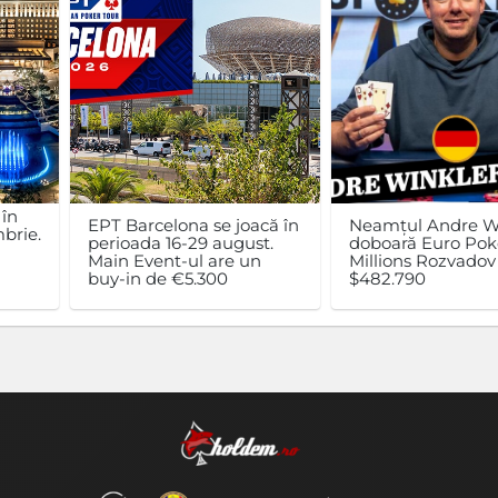
 în
EPT Barcelona se joacă în
Neamțul Andre W
brie.
perioada 16-29 august.
doboară Euro Pok
n
Main Event-ul are un
Millions Rozvadov 
buy-in de €5.300
$482.790