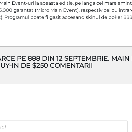
 Main Event-uri la aceasta editie, pe langa cel mare amint
5.000 garantat (Micro Main Event), respectiv cel cu intra
). Programul poate fi gasit accesand skinul de poker 888
ARCE PE 888 DIN 12 SEPTEMBRIE. MAIN
BUY-IN DE $250 COMENTARII