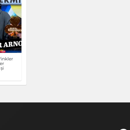
inkler
er
și