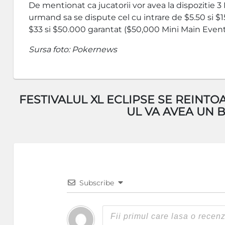
De mentionat ca jucatorii vor avea la dispozitie 3
urmand sa se dispute cel cu intrare de $5.50 si $1
$33 si $50.000 garantat ($50,000 Mini Main Event
Sursa foto: Pokernews
FESTIVALUL XL ECLIPSE SE REINTO
UL VA AVEA UN 
Subscribe