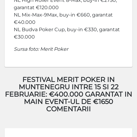
NL High Roller Event 8-Max, buy-in €2750,
garantat €120.000
NL Mix-Max-9Max, buy-in €660, garantat
€40.000
NL Budva Poker Cup, buy-in €330, garantat
€30.000
Sursa foto: Merit Poker
FESTIVAL MERIT POKER IN
MUNTENEGRU INTRE 15 SI 22
FEBRUARIE: €400.000 GARANTAT IN
MAIN EVENT-UL DE €1650
COMENTARII