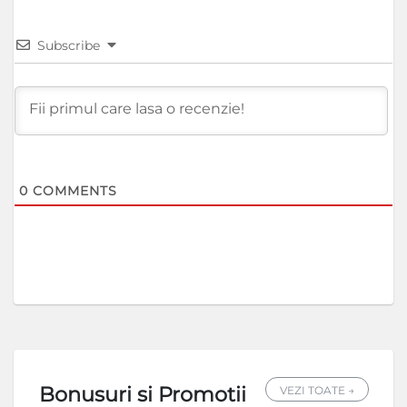
Subscribe
0
COMMENTS
Bonusuri si Promotii
VEZI TOATE →