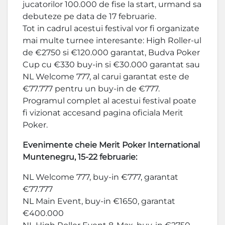
jucatorilor 100.000 de fise la start, urmand sa
debuteze pe data de 17 februarie.
Tot in cadrul acestui festival vor fi organizate
mai multe turnee interesante: High Roller-ul
de €2750 si €120.000 garantat, Budva Poker
Cup cu €330 buy-in si €30.000 garantat sau
NL Welcome 777, al carui garantat este de
€77.777 pentru un buy-in de €777.
Programul complet al acestui festival poate
fi vizionat accesand pagina oficiala Merit
Poker.
Evenimente cheie Merit Poker International
Muntenegru, 15-22 februarie:
NL Welcome 777, buy-in €777, garantat
€77.777
NL Main Event, buy-in €1650, garantat
€400.000