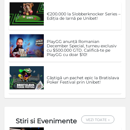
€200.000 la Slobberknocker Series –
Ediția de Iarnă pe Unibet!
PlayGG anunță Romanian
December Special, turneu exclusiv
cu $500.000 GTD. Califică-te pe
PlayGG cu doar $10!
Câștigă un pachet epic la Bratislava
Poker Festival prin Unibet!
Stiri si Evenimente
VEZI TOATE →