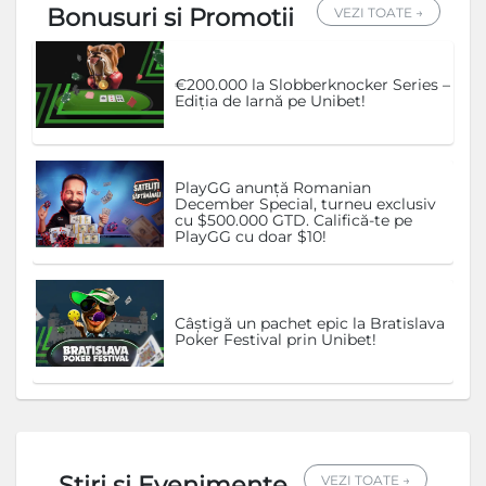
Bonusuri si Promotii
VEZI TOATE →
€200.000 la Slobberknocker Series –
Ediția de Iarnă pe Unibet!
PlayGG anunță Romanian
December Special, turneu exclusiv
cu $500.000 GTD. Califică-te pe
PlayGG cu doar $10!
Câștigă un pachet epic la Bratislava
Poker Festival prin Unibet!
Stiri si Evenimente
VEZI TOATE →