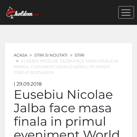
ACASA
STIRI SI NOUTATI
STIRI
EUSEBIU NICOLAE JALBA FACE MASA FINALA IN
PRIMUL EVENIMENT WORLD SERIES OF POKER
CIRCUIT ROZVADOV
| 29.09.2018
Eusebiu Nicolae
Jalba face masa
finala in primul
eveniment World