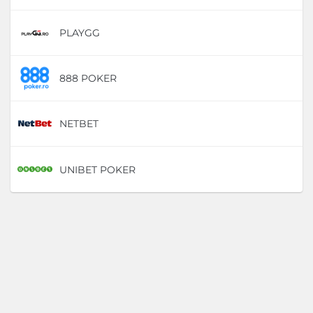
PLAYGG
D
888 POKER
D
NETBET
D
UNIBET POKER
D