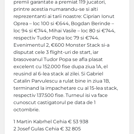
premii garantate a premiat 119 jucatori,
printre acestia numarandu-se si alti
reprezentanti ai tarii noastre: Ciprian Ionut
Oprea – loc 100 si €644, Bogdan Berinde –
loc 94 si €744, Mihai Vasile – loc 80 si €744,
respectiv Tudor Popa loc 79 si €744.
Evenimentul 2, €600 Monster Stack si-a
disputat cele 3 flight-uri de start, iar
brasoveanul Tudor Popa se afla plasat
excelent cu 152.000 fise dupa ziua 1A, el
reusind al 6-lea stack al zilei. Si Gabriel
Catalin Parvulescu a rulat bine in ziua 1B,
terminand la impachetare cu al 15-lea stack,
respectiv 137.500 fise. Turneul isi va face
cunoscut castigatorul pe data de 1
octombrie.
1 Martin Kabrhel Cehia € 53 938
2 Josef Gulas Cehia € 32 805