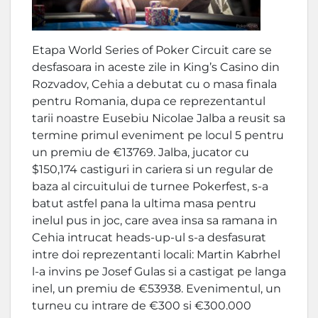
Etapa World Series of Poker Circuit care se
desfasoara in aceste zile in King’s Casino din
Rozvadov, Cehia a debutat cu o masa finala
pentru Romania, dupa ce reprezentantul
tarii noastre Eusebiu Nicolae Jalba a reusit sa
termine primul eveniment pe locul 5 pentru
un premiu de €13769. Jalba, jucator cu
$150,174 castiguri in cariera si un regular de
baza al circuitului de turnee Pokerfest, s-a
batut astfel pana la ultima masa pentru
inelul pus in joc, care avea insa sa ramana in
Cehia intrucat heads-up-ul s-a desfasurat
intre doi reprezentanti locali: Martin Kabrhel
l-a invins pe Josef Gulas si a castigat pe langa
inel, un premiu de €53938. Evenimentul, un
turneu cu intrare de €300 si €300.000