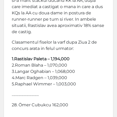
si-a marit stackul ducand KK la AA, dupa
care imediat a castigat o mana in care a dus
KQs la AA cu doua dame in postura de
runner-runner pe turn si river. In ambele
situatii, Rastislav avea aproximativ 18% sanse
de castig.
Clasamentul fiselor la varf dupa Ziua 2 de
concurs arata in felul urmator:
1.Rastislav Paleta – 1,194,000
2.Roman Blaha – 1,070,000
3.Langar Oghabian – 1,068,000
4.Marc Radgen – 1,039,000
5.Raphael Wimmer – 1,003,000
………………………….
28. Ömer Cubukcu 162,000