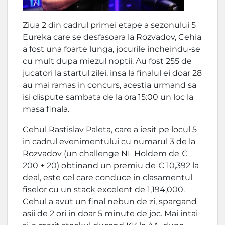
Ziua 2 din cadrul primei etape a sezonului 5
Eureka care se desfasoara la Rozvadov, Cehia
a fost una foarte lunga, jocurile incheindu-se
cu mult dupa miezul noptii. Au fost 255 de
jucatori la startul zilei, insa la finalul ei doar 28
au mai ramas in concurs, acestia urmand sa
isi dispute sambata de la ora 15:00 un loc la
masa finala.
Cehul Rastislav Paleta, care a iesit pe locul 5
in cadrul evenimentului cu numarul 3 de la
Rozvadov (un challenge NL Holdem de €
200 + 20) obtinand un premiu de € 10,392 la
deal, este cel care conduce in clasamentul
fiselor cu un stack excelent de 1,194,000.
Cehul a avut un final nebun de zi, spargand
asii de 2 ori in doar 5 minute de joc. Mai intai