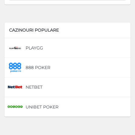
CAZINOURI POPULARE
PLAYGG
D
888 POKER
D
NETBET
D
UNIBET POKER
D