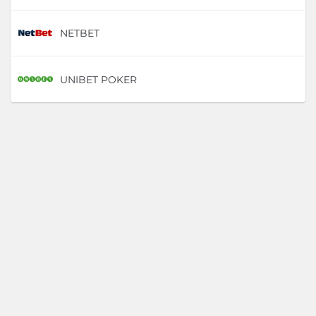
NETBET
D
UNIBET POKER
D