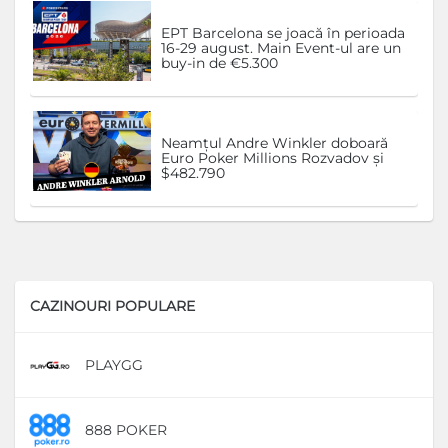
EPT Barcelona se joacă în perioada
16-29 august. Main Event-ul are un
buy-in de €5.300
Neamțul Andre Winkler doboară
Euro Poker Millions Rozvadov și
$482.790
CAZINOURI POPULARE
PLAYGG
D
888 POKER
D