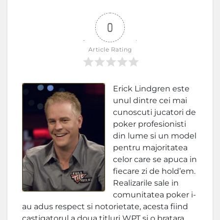
0
Article Rating
Erick Lindgren este
unul dintre cei mai
cunoscuti jucatori de
poker profesionisti
din lume si un model
pentru majoritatea
celor care se apuca in
fiecare zi de hold’em.
Realizarile sale in
comunitatea poker i-
au adus respect si notorietate, acesta fiind
castigatorul a doua titluri WPT si o bratara