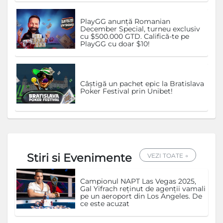
PlayGG anunță Romanian
December Special, turneu exclusiv
cu $500.000 GTD. Califică-te pe
PlayGG cu doar $10!
Câștigă un pachet epic la Bratislava
Poker Festival prin Unibet!
Stiri si Evenimente
VEZI TOATE →
Campionul NAPT Las Vegas 2025,
Gal Yifrach reținut de agenții vamali
pe un aeroport din Los Angeles. De
ce este acuzat