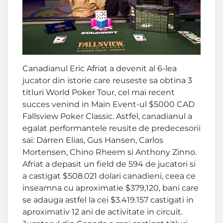
Canadianul Eric Afriat a devenit al 6-lea
jucator din istorie care reuseste sa obtina 3
titluri World Poker Tour, cel mai recent
succes venind in Main Event-ul $5000 CAD
Fallsview Poker Classic. Astfel, canadianul a
egalat performantele reusite de predecesorii
sai: Darren Elias, Gus Hansen, Carlos
Mortensen, Chino Rheem si Anthony Zinno.
Afriat a depasit un field de 594 de jucatori si
a castigat $508.021 dolari canadieni, ceea ce
inseamna cu aproximatie $379,120, bani care
se adauga astfel la cei $3.419.157 castigati in
aproximativ 12 ani de activitate in circuit.