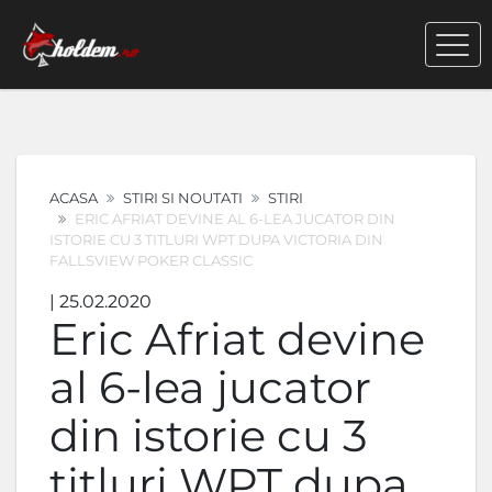
ACASA
STIRI SI NOUTATI
STIRI
ERIC AFRIAT DEVINE AL 6-LEA JUCATOR DIN
ISTORIE CU 3 TITLURI WPT DUPA VICTORIA DIN
FALLSVIEW POKER CLASSIC
| 25.02.2020
Eric Afriat devine
al 6-lea jucator
din istorie cu 3
titluri WPT dupa