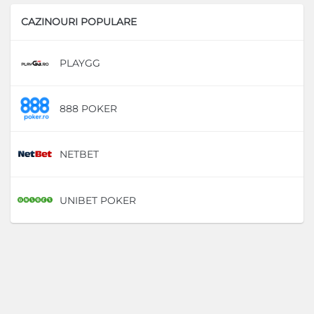
CAZINOURI POPULARE
PLAYGG
D
888 POKER
D
NETBET
D
UNIBET POKER
D