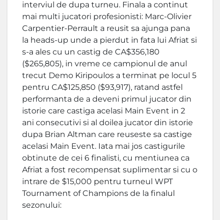
interviul de dupa turneu. Finala a continut
mai multi jucatori profesionisti: Marc-Olivier
Carpentier-Perrault a reusit sa ajunga pana
la heads-up unde a pierdut in fata lui Afriat si
s-a ales cu un castig de CA$356,180
($265,805), in vreme ce campionul de anul
trecut Demo Kiripoulos a terminat pe locul 5
pentru CA$125,850 ($93,917), ratand astfel
performanta de a deveni primul jucator din
istorie care castiga acelasi Main Event in 2
ani consecutivi si al doilea jucator din istorie
dupa Brian Altman care reuseste sa castige
acelasi Main Event. Iata mai jos castigurile
obtinute de cei 6 finalisti, cu mentiunea ca
Afriat a fost recompensat suplimentar si cu o
intrare de $15,000 pentru turneul WPT
Tournament of Champions de la finalul
sezonului: