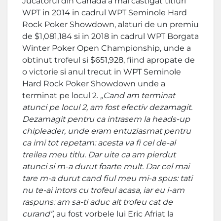
Jucatorul din Canada a mai castigat titluri
WPT in 2014 in cadrul WPT Seminole Hard
Rock Poker Showdown, alaturi de un premiu
de $1,081,184 si in 2018 in cadrul WPT Borgata
Winter Poker Open Championship, unde a
obtinut trofeul si $651,928, fiind apropate de
o victorie si anul trecut in WPT Seminole
Hard Rock Poker Showdown unde a
terminat pe locul 2.
„Cand am terminat
atunci pe locul 2, am fost efectiv dezamagit.
Dezamagit pentru ca intrasem la heads-up
chipleader, unde eram entuziasmat pentru
ca imi tot repetam: acesta va fi cel de-al
treilea meu titlu. Dar uite ca am pierdut
atunci si m-a durut foarte mult. Dar cel mai
tare m-a durut cand fiul meu mi-a spus: tati
nu te-ai intors cu trofeul acasa, iar eu i-am
raspuns: am sa-ti aduc alt trofeu cat de
curand”
, au fost vorbele lui Eric Afriat la