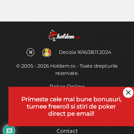
Decizia 1616/28.11.2024
© 2005 - 2026 Holdem.ro - Toate drepturile
rezervate.
Poker Online
Termeni si Conditii
Primeste cele mai bune bonusuri,
turnee freeroll si stiri de poker
Joaca Poker
direct pe email!
De ce noi?
Contact