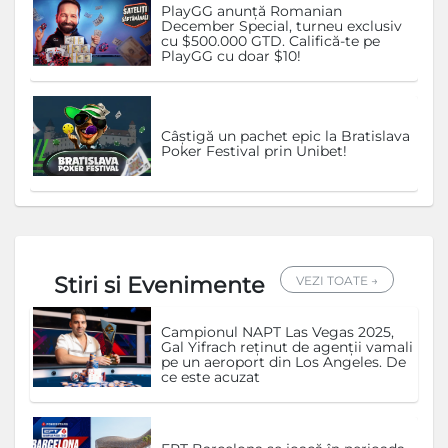
PlayGG anunță Romanian
December Special, turneu exclusiv
cu $500.000 GTD. Califică-te pe
PlayGG cu doar $10!
Câștigă un pachet epic la Bratislava
Poker Festival prin Unibet!
Stiri si Evenimente
VEZI TOATE →
Campionul NAPT Las Vegas 2025,
Gal Yifrach reținut de agenții vamali
pe un aeroport din Los Angeles. De
ce este acuzat