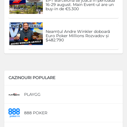
EPT Barcelona se joacă în perioada
16-29 august. Main Event-ul are un
buy-in de €5.300
Neamțul Andre Winkler doboară
Euro Poker Millions Rozvadov și
$482.790
CAZINOURI POPULARE
PLAYGG
D
888 POKER
D