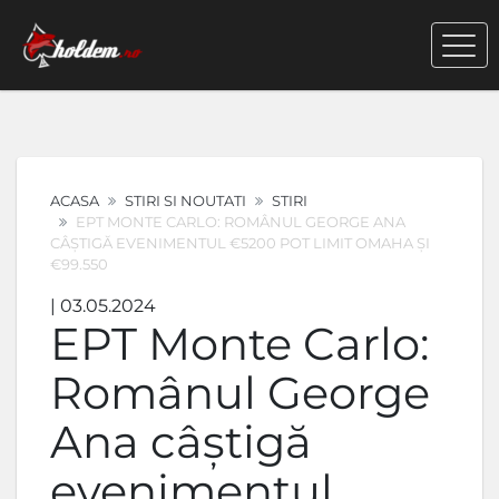
ACASA
STIRI SI NOUTATI
STIRI
EPT MONTE CARLO: ROMÂNUL GEORGE ANA
CÂȘTIGĂ EVENIMENTUL €5200 POT LIMIT OMAHA ȘI
€99.550
| 03.05.2024
EPT Monte Carlo:
Românul George
Ana câștigă
evenimentul