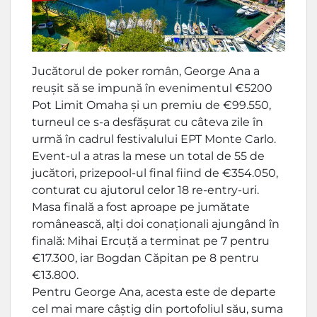
Jucătorul de poker român, George Ana a
reușit să se impună în evenimentul €5200
Pot Limit Omaha și un premiu de €99.550,
turneul ce s-a desfășurat cu câteva zile în
urmă în cadrul festivalului EPT Monte Carlo.
Event-ul a atras la mese un total de 55 de
jucători, prizepool-ul final fiind de €354.050,
conturat cu ajutorul celor 18 re-entry-uri.
Masa finală a fost aproape pe jumătate
românească, alți doi conaționali ajungând în
finală: Mihai Ercuță a terminat pe 7 pentru
€17.300, iar Bogdan Căpitan pe 8 pentru
€13.800.
Pentru George Ana, acesta este de departe
cel mai mare câștig din portofoliul său, suma