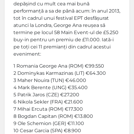
depășind cu mult cea mai bună
performanță a sa de până acum: în anul 2013,
tot în cadrul unui festival EPT desfășurat
atunci la Londra, George Ana reușea să
termine pe locul 58 Main Event-ul de £5.250
buy-in pentru un premiu de £11.000. Iată-i
pe toți cei 11 premianți din cadrul acestui
eveniment:
1 Romania George Ana (ROM) €99.550
2 Dominykas Karmazinas (LIT) €64.300
3 Maher Nouira (TUN) €46.000
4 Mark Berente (UNG) €35.400
5 Patrik Jaros (CZE) €27.200
6 Nikola Sekler (FRA) €21.600
7 Mihai Ercuta (ROM) €17.300
8 Bogdan Capitan (ROM) €13.800
9 Ole Schemion (GER) €11.100
10 Cesar Garcia (SPA) €8.900