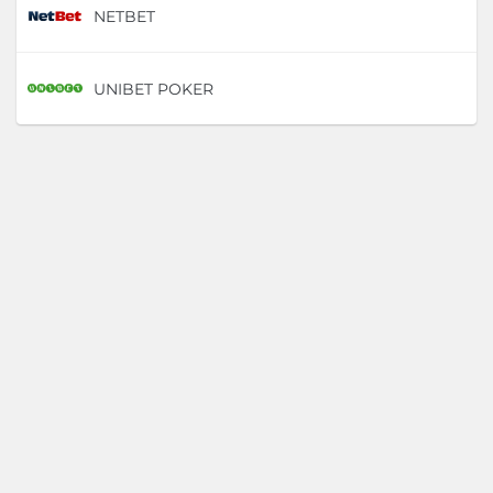
NETBET
D
UNIBET POKER
D