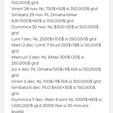
100,000$ gtd
Vineri 28 nov: NL 750$+50$ si 350,000$ gtd
Simbata 29 nov: PL Omaha 6Max
R/A 1000$+60$ si 100,000$ gtd
Duminica 30 nov: NL $300+20$ si 500,000$
gtd
Luni 1 dec: NL 2500$+100$ si 250,000$ gtd
Marti 2 dec: Limit 7 Stud 250$+18$ si 50,000$
gtd
Miercuri 3 dec: NL 6Max 300$+20$ si
250,000$ gtd
Joi 4 dec: PL Omaha 100$+9$ R/A si 150,000$
gtd
Vineri 5 dec: NL 100$+9$ R/A si 300,000$ gtd
Simbata 6 dec: PLO $400+30$ si 150,000$
gtd
Duminica 7 dec: Main Event NL 1000$+60$ si
1,500,000$ gtd (5000 fise si 30 minute
levels)