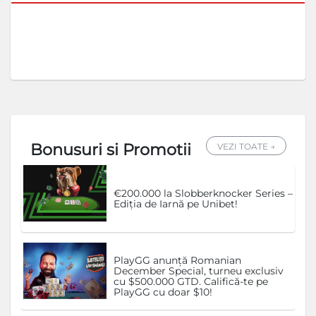
Bonusuri si Promotii
VEZI TOATE →
€200.000 la Slobberknocker Series –
Ediția de Iarnă pe Unibet!
PlayGG anunță Romanian
December Special, turneu exclusiv
cu $500.000 GTD. Califică-te pe
PlayGG cu doar $10!