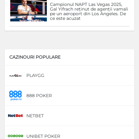
Campionul NAPT Las Vegas 2025,
Gal Yifrach reținut de agenții vamali
pe un aeroport din Los Angeles. De
ce este acuzat
CAZINOURI POPULARE
PLAYGG
D
888 POKER
D
NETBET
D
UNIBET POKER
D