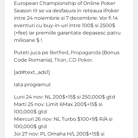
European Championship of Online Poker
Season III se va desfasura in reteaua iPoker
intre 24 noiembrie si 7 decembrie. Vor fi 14
eventuri cu buy-in-uri intre 100$ si 2500$
(+fee) iar premiile garantate depasesc patru
milioane $ !.
Puteti juca pe
Betfred
,
Propaganda
(Bonus
Code Romania),
Titan
,
CD Poker
.
[ad#text_ads1]
Iata programul:
Luni 24 nov: NL 200$+15$ si 250,000$ gtd
Marti 25 nov: Limit 6Max 200$+15$ si
100,000$ gtd
Miercuri 26 nov: NL Turbo $100+9$ R/A si
100,000$ gtd
Joi 27 nov: PL Omaha H/L 200$+15$ si