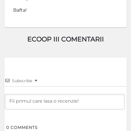
Bafta!
ECOOP III COMENTARII
Subscribe
0
COMMENTS