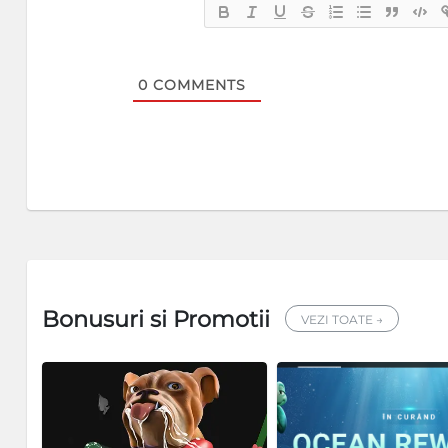
0
COMMENTS
Bonusuri si Promotii
VEZI TOATE →