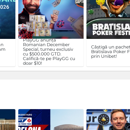
PlayGG anunță
an
Romanian December
Câștigă un pachet
ram
Special, turneu exclusiv
Bratislava Poker F
cu $500.000 GTD.
prin Unibet!
Califică-te pe PlayGG cu
doar $10!