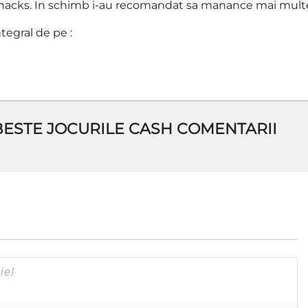
 snacks. In schimb i-au recomandat sa manance mai mult
tegral de pe :
ESTE JOCURILE CASH COMENTARII