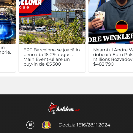
 în
EPT Barcelona se joacă în
Neamțul Andre W
brie.
perioada 16-29 august.
doboară Euro Pok
n
Main Event-ul are un
Millions Rozvadov 
buy-in de €5.300
$482.790
Decizia 1616/28.11.2024