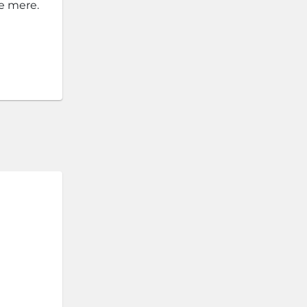
e mere.