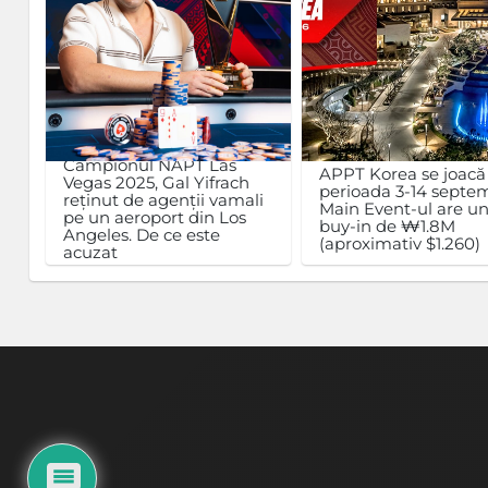
Campionul NAPT Las
APPT Korea se joacă
Vegas 2025, Gal Yifrach
perioada 3-14 septem
reținut de agenții vamali
Main Event-ul are u
pe un aeroport din Los
buy-in de ₩1.8M
Angeles. De ce este
(aproximativ $1.260)
acuzat