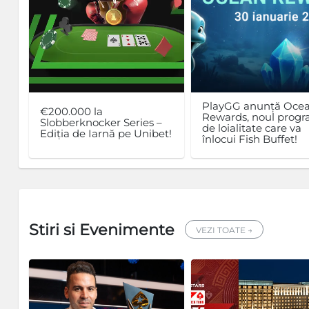
PlayGG anunță Oce
€200.000 la
Rewards, noul prog
Slobberknocker Series –
de loialitate care va
Ediția de Iarnă pe Unibet!
înlocui Fish Buffet!
Stiri si Evenimente
VEZI TOATE →