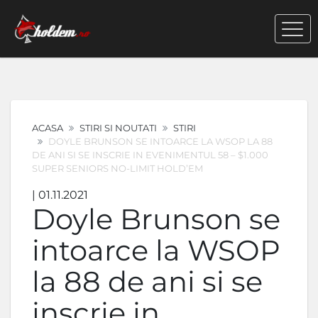
ACASA
STIRI SI NOUTATI
STIRI
DOYLE BRUNSON SE INTOARCE LA WSOP LA 88
DE ANI SI SE INSCRIE IN EVENIMENTUL 58 – $1.000
SUPER SENIORS NO-LIMIT HOLD’EM
| 01.11.2021
Doyle Brunson se
intoarce la WSOP
la 88 de ani si se
inscrie in