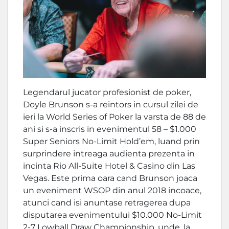
Legendarul jucator profesionist de poker,
Doyle Brunson s-a reintors in cursul zilei de
ieri la World Series of Poker la varsta de 88 de
ani si s-a inscris in evenimentul 58 – $1.000
Super Seniors No-Limit Hold’em, luand prin
surprindere intreaga audienta prezenta in
incinta Rio All-Suite Hotel & Casino din Las
Vegas. Este prima oara cand Brunson joaca
un eveniment WSOP din anul 2018 incoace,
atunci cand isi anuntase retragerea dupa
disputarea evenimentului $10.000 No-Limit
2-7 Lowball Draw Championship, unde, la