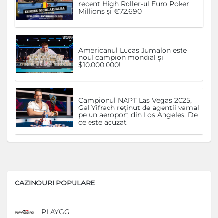
recent High Roller-ul Euro Poker
Millions și €72.690
Americanul Lucas Jumalon este
noul campion mondial și
$10.000.000!
Campionul NAPT Las Vegas 2025,
Gal Yifrach reținut de agenții vamali
pe un aeroport din Los Angeles. De
ce este acuzat
CAZINOURI POPULARE
PLAYGG
D