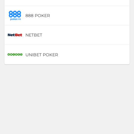
888 POKER
D
NETBET
D
UNIBET POKER
D