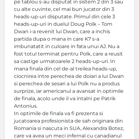
pe tablou s-au disputat in sistem 2 din 3 sau
cu alte cuvinte, cel mai bun jucator din 3
heads-up-uri disputate. Primul din cele 3
heads-up-uri in duelul Doug Polk – Tom
Dwan i-a revenit lui Dwan, care a inchis
partida dupa o mana in care K7 s-a
imbunatatit in culoare in fata unui AJ. Nu a
fost totul terminat pentru Polk, care a reusit
sa castige urmatoarele 2 heads-up-uri. In
mana finala din cel de-al treilea heads-up,
ciocnirea intre perechea de doiari a lui Dwan
si perechea de sesari a lui Polk nu a produs
surprize, iar americanul a avansat in optimile
de finala, acolo unde il va intalni pe Patrik
Antonius.
In optimile de finala va fi prezenta si
jucatoarea profesionista de sah originara din
Romania si nascuta in SUA, Alexandra Botez,
care va avea un meci infernal cu canadianul