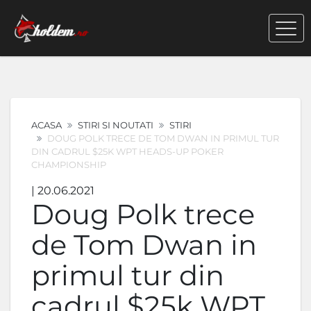
ACASA
STIRI SI NOUTATI
STIRI
DOUG POLK TRECE DE TOM DWAN IN PRIMUL TUR
DIN CADRUL $25K WPT HEADS-UP POKER
CHAMPIONSHIP
| 20.06.2021
Doug Polk trece
de Tom Dwan in
primul tur din
cadrul $25k WPT