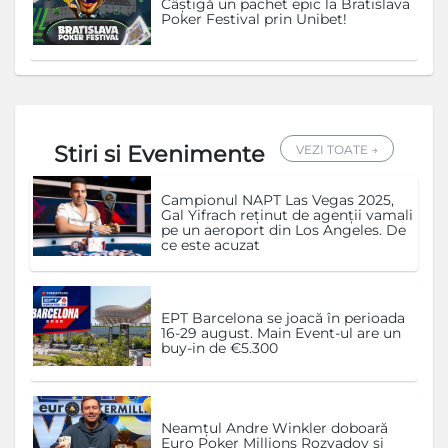
Câștigă un pachet epic la Bratislava
Poker Festival prin Unibet!
Stiri si Evenimente
VEZI TOATE →
Campionul NAPT Las Vegas 2025,
Gal Yifrach reținut de agenții vamali
pe un aeroport din Los Angeles. De
ce este acuzat
EPT Barcelona se joacă în perioada
16-29 august. Main Event-ul are un
buy-in de €5.300
Neamțul Andre Winkler doboară
Euro Poker Millions Rozvadov și