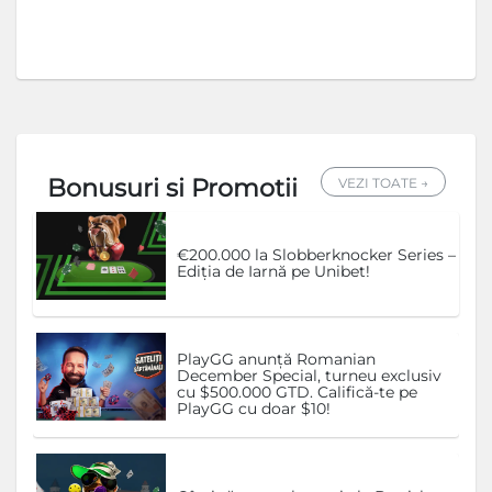
Bonusuri si Promotii
VEZI TOATE →
€200.000 la Slobberknocker Series –
Ediția de Iarnă pe Unibet!
PlayGG anunță Romanian
December Special, turneu exclusiv
cu $500.000 GTD. Califică-te pe
PlayGG cu doar $10!