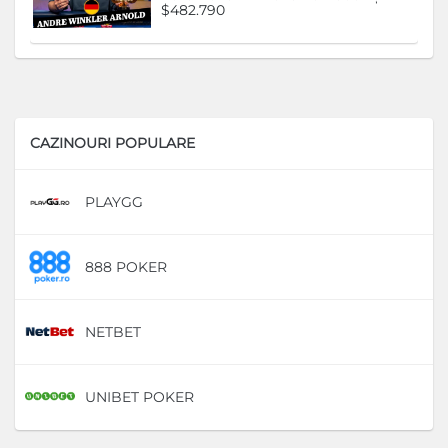
$482.790
CAZINOURI POPULARE
PLAYGG
D
888 POKER
D
NETBET
D
UNIBET POKER
D