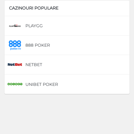
CAZINOURI POPULARE
PLAYGG
D
888 POKER
D
NETBET
D
UNIBET POKER
D