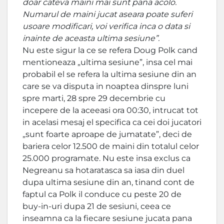
doar cateva maini mai sunt pana acolo.
Numarul de maini jucat aseara poate suferi
usoare modificari, voi verifica inca o data si
inainte de aceasta ultima sesiune”.
Nu este sigur la ce se refera Doug Polk cand
mentioneaza „ultima sesiune”, insa cel mai
probabil el se refera la ultima sesiune din an
care se va disputa in noaptea dinspre luni
spre marti, 28 spre 29 decembrie cu
incepere de la aceeasi ora 00:30, intrucat tot
in acelasi mesaj el specifica ca cei doi jucatori
„sunt foarte aproape de jumatate”, deci de
bariera celor 12.500 de maini din totalul celor
25.000 programate. Nu este insa exclus ca
Negreanu sa hotaratasca sa iasa din duel
dupa ultima sesiune din an, tinand cont de
faptul ca Polk il conduce cu peste 20 de
buy-in-uri dupa 21 de sesiuni, ceea ce
inseamna ca la fiecare sesiune jucata pana