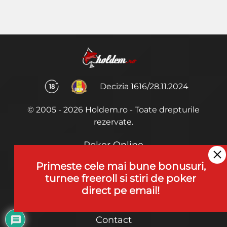
Decizia 1616/28.11.2024
© 2005 - 2026 Holdem.ro - Toate drepturile
rezervate.
Poker Online
Termeni si Conditii
Primeste cele mai bune bonusuri,
turnee freeroll si stiri de poker
Joaca Poker
direct pe email!
De ce noi?
Contact