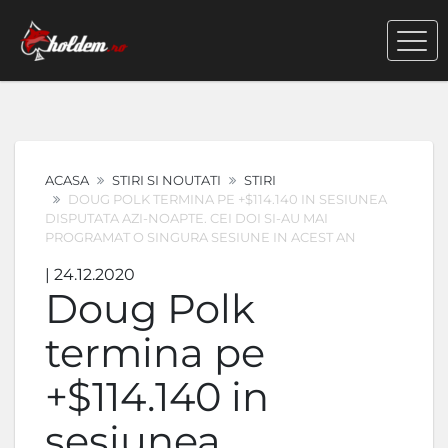
ACASA
STIRI SI NOUTATI
STIRI
DOUG POLK TERMINA PE +$114.140 IN SESIUNEA
DISPUTATA AZI-NOAPTE. CEI DOI SI-AU MAI
PROGRAMAT O SINGURA SESIUNE IN ACEST AN
| 24.12.2020
Doug Polk
termina pe
+$114.140 in
sesiunea