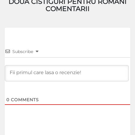
DOUA CISTIGURI PENTRU ROMANI
COMENTARII
Subscribe
0
COMMENTS