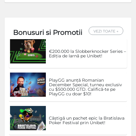
Bonusuri si Promotii
VEZI TOATE →
€200.000 la Slobberknocker Series –
Ediția de Iarnă pe Unibet!
PlayGG anunță Romanian
December Special, turneu exclusiv
cu $500.000 GTD. Califică-te pe
PlayGG cu doar $10!
Câștigă un pachet epic la Bratislava
Poker Festival prin Unibet!