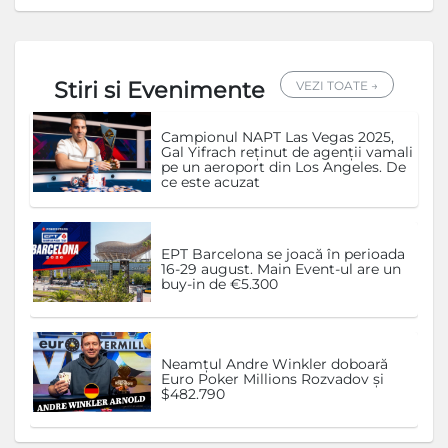
Stiri si Evenimente
VEZI TOATE →
Campionul NAPT Las Vegas 2025,
Gal Yifrach reținut de agenții vamali
pe un aeroport din Los Angeles. De
ce este acuzat
EPT Barcelona se joacă în perioada
16-29 august. Main Event-ul are un
buy-in de €5.300
Neamțul Andre Winkler doboară
Euro Poker Millions Rozvadov și
$482.790