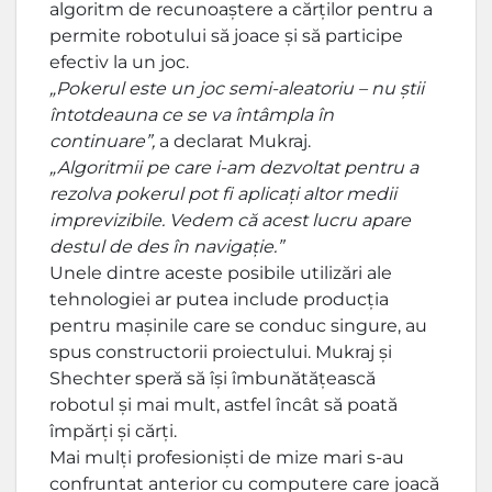
algoritm de recunoaștere a cărților pentru a
permite robotului să joace și să participe
efectiv la un joc.
„Pokerul este un joc semi-aleatoriu – nu știi
întotdeauna ce se va întâmpla în
continuare”,
a declarat Mukraj.
„Algoritmii pe care i-am dezvoltat pentru a
rezolva pokerul pot fi aplicați altor medii
imprevizibile. Vedem că acest lucru apare
destul de des în navigație.”
Unele dintre aceste posibile utilizări ale
tehnologiei ar putea include producția
pentru mașinile care se conduc singure, au
spus constructorii proiectului. Mukraj și
Shechter speră să își îmbunătățească
robotul și mai mult, astfel încât să poată
împărți și cărți.
Mai mulți profesioniști de mize mari s-au
confruntat anterior cu computere care joacă