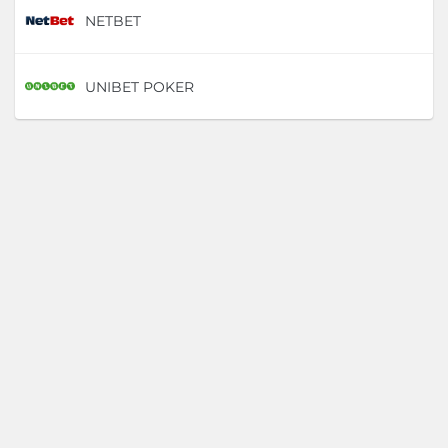
NETBET
D
UNIBET POKER
D