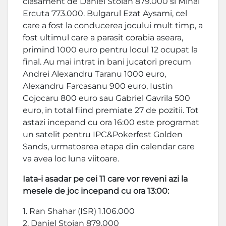
clasament de Daniel Stoian 879.000 si Mihai
Ercuta 773.000. Bulgarul Ezat Aysami, cel
care a fost la conducerea jocului mult timp, a
fost ultimul care a parasit corabia aseara,
primind 1000 euro pentru locul 12 ocupat la
final. Au mai intrat in bani jucatori precum
Andrei Alexandru Taranu 1000 euro,
Alexandru Farcasanu 900 euro, Iustin
Cojocaru 800 euro sau Gabriel Gavrila 500
euro, in total fiind premiate 27 de pozitii. Tot
astazi incepand cu ora 16:00 este programat
un satelit pentru IPC&Pokerfest Golden
Sands, urmatoarea etapa din calendar care
va avea loc luna viitoare.
Iata-i asadar pe cei 11 care vor reveni azi la
mesele de joc incepand cu ora 13:00:
1. Ran Shahar (ISR) 1.106.000
2. Daniel Stoian 879.000