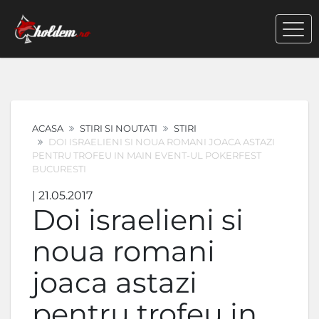
ACASA
STIRI SI NOUTATI
STIRI
DOI ISRAELIENI SI NOUA ROMANI JOACA ASTAZI
PENTRU TROFEU IN MAIN EVENT-UL POKERFEST
BUCURESTI
| 21.05.2017
Doi israelieni si
noua romani
joaca astazi
pentru trofeu in