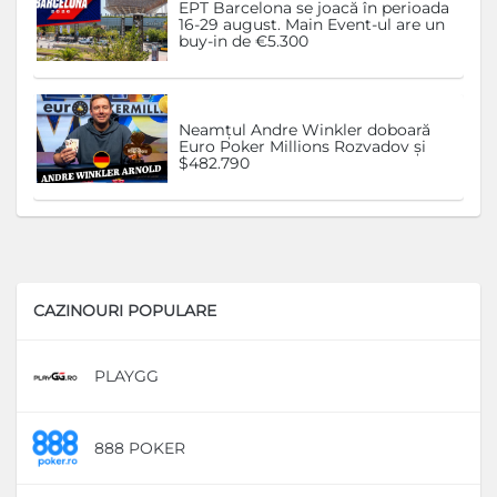
EPT Barcelona se joacă în perioada
16-29 august. Main Event-ul are un
buy-in de €5.300
Neamțul Andre Winkler doboară
Euro Poker Millions Rozvadov și
$482.790
CAZINOURI POPULARE
PLAYGG
D
888 POKER
D