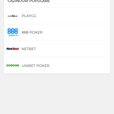
CAZINOURI POPULARE
PLAYGG
D
888 POKER
D
NETBET
D
UNIBET POKER
D