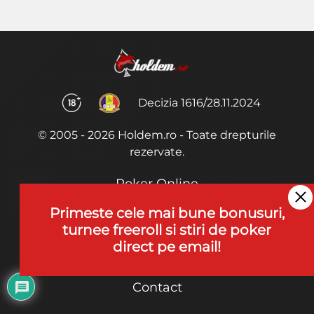
Decizia 1616/28.11.2024
© 2005 - 2026 Holdem.ro - Toate drepturile
rezervate.
Poker Online
Termeni si Conditii
Primeste cele mai bune bonusuri,
turnee freeroll si stiri de poker
Joaca Poker
direct pe email!
De ce noi?
Contact