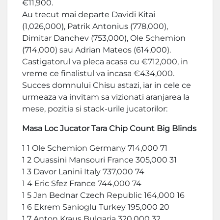
€11,900.
Au trecut mai departe Davidi Kitai
(1,026,000), Patrik Antonius (778,000),
Dimitar Danchev (753,000), Ole Schemion
(714,000) sau Adrian Mateos (614,000).
Castigatorul va pleca acasa cu €712,000, in
vreme ce finalistul va incasa €434,000.
Succes domnului Chisu astazi, iar in cele ce
urmeaza va invitam sa vizionati aranjarea la
mese, pozitia si stack-urile jucatorilor:
Masa Loc Jucator Tara Chip Count Big Blinds
1 1 Ole Schemion Germany 714,000 71
1 2 Ouassini Mansouri France 305,000 31
1 3 Davor Lanini Italy 737,000 74
1 4 Eric Sfez France 744,000 74
1 5 Jan Bednar Czech Republic 164,000 16
1 6 Ekrem Sanioglu Turkey 195,000 20
1 7 Anton Kraus Bulgaria 320,000 32