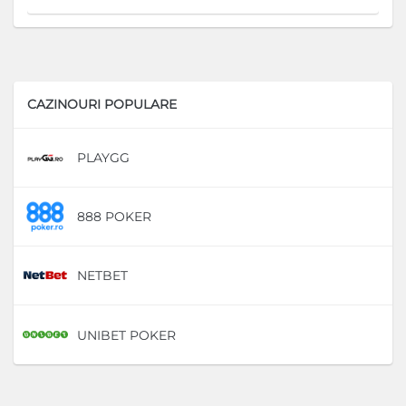
CAZINOURI POPULARE
PLAYGG
D
888 POKER
D
NETBET
D
UNIBET POKER
D