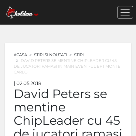
ACASA
STIRI SI NOUTATI
STIRI
DAVID PETERS SE MENTINE CHIPLEADER CU 45
DE JUCATORI RAMASI IN MAIN EVENT-UL EPT MONTE
CARLO
| 02.05.2018
David Peters se
mentine
ChipLeader cu 45
de jucatori ramasi