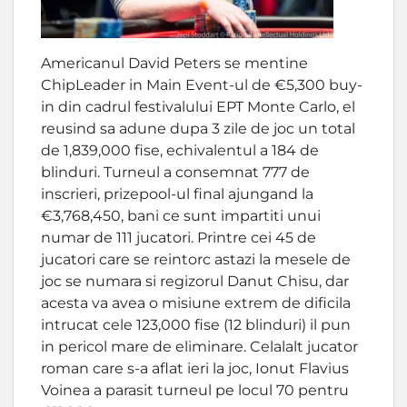
Americanul David Peters se mentine
ChipLeader in Main Event-ul de €5,300 buy-
in din cadrul festivalului EPT Monte Carlo, el
reusind sa adune dupa 3 zile de joc un total
de 1,839,000 fise, echivalentul a 184 de
blinduri. Turneul a consemnat 777 de
inscrieri, prizepool-ul final ajungand la
€3,768,450, bani ce sunt impartiti unui
numar de 111 jucatori. Printre cei 45 de
jucatori care se reintorc astazi la mesele de
joc se numara si regizorul Danut Chisu, dar
acesta va avea o misiune extrem de dificila
intrucat cele 123,000 fise (12 blinduri) il pun
in pericol mare de eliminare. Celalalt jucator
roman care s-a aflat ieri la joc, Ionut Flavius
Voinea a parasit turneul pe locul 70 pentru