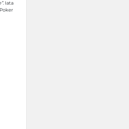
”.
Iata
 Poker