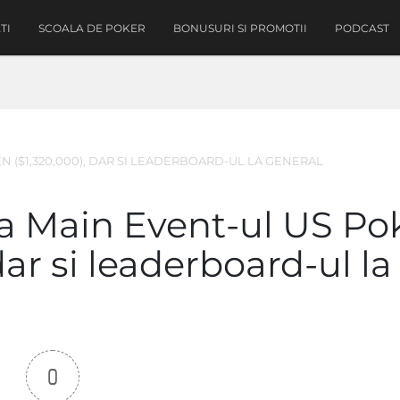
TI
SCOALA DE POKER
BONUSURI SI PROMOTII
PODCAST
N ($1,320,000), DAR SI LEADERBOARD-UL LA GENERAL
ga Main Event-ul US Po
ar si leaderboard-ul la
0