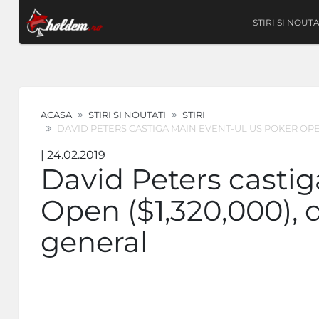
STIRI SI NOUTA
ACASA
STIRI SI NOUTATI
STIRI
DAVID PETERS CASTIGA MAIN EVENT-UL US POKER OPE
| 24.02.2019
David Peters casti
Open ($1,320,000), d
general