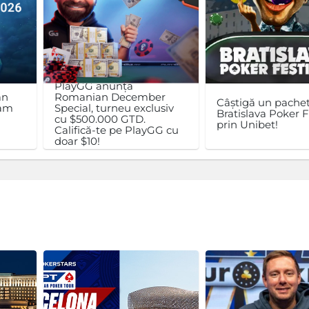
PlayGG anunță
an
Romanian December
Câștigă un pachet
ram
Special, turneu exclusiv
Bratislava Poker F
cu $500.000 GTD.
prin Unibet!
Califică-te pe PlayGG cu
doar $10!