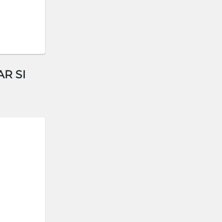
AR SI