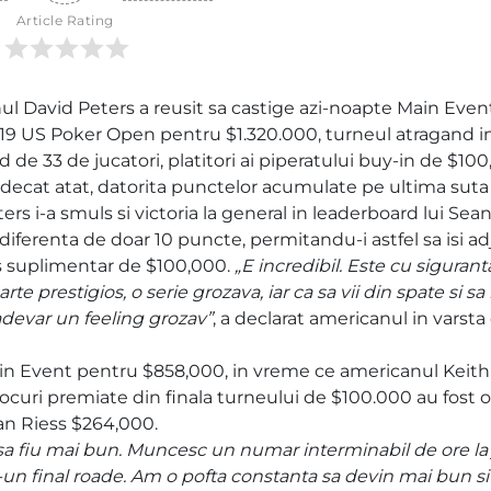
Article Rating
l David Peters a reusit sa castige azi-noapte Main Even
019 US Poker Open pentru $1.320.000, turneul atragand i
d de 33 de jucatori, platitori ai piperatului buy-in de $100
decat atat, datorita punctelor acumulate pe ultima suta
ters i-a smuls si victoria la general in leaderboard lui Se
diferenta de doar 10 puncte, permitandu-i astfel sa isi a
 suplimentar de $100,000.
„E incredibil. Este cu siguran
rte prestigios, o serie grozava, iar ca sa vii din spate si sa i
adevar un feeling grozav”
, a declarat americanul in varsta
Main Event pentru $858,000, in vreme ce americanul Keith
locuri premiate din finala turneului de $100.000 au fost
an Riess $264,000.
sa fiu mai bun. Muncesc un numar interminabil de ore la 
-un final roade. Am o pofta constanta sa devin mai bun s