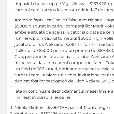
depasit la heads-up pe Yigit Aksoy – $137.426 + pa
turneul care a strans la aceasta editie 147 de inregi
Amintim faptul ca Danut Chisu a reusit sa ajunga i
$5000 disputat in cadrul competitiilor Merit Poker 
ambele situatii de acelasi jucator si o data pe pr
runner-up din cadrul turneului $5000 High Roller
jucatorului rus Aleksandr Gofman. Un an mai tarzi
Roller-ul de $5000 pentru un premiu de $59.930,
Cup, pierzand in fata aceluiasi jucator Aleksandr 
de aceasta data din cadrul competitiei Merit Pok
un field de 106 intrari, obtinand pe aceasta cale s
turneul care i-a oferit un tichet invitational pen
dedicat fostilor castigatori de High Rollere, SNG
Iata in continuare deznodamantul mesei finale a
incheiat in cursul zilei de ieri:
Nikola Minkov – $138.419 + pachet Muntenegru
Yigit Aksoy – $137.426 + pachet Muntenegru