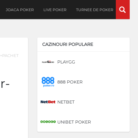
JOACA POKER
LIVE POKER
TURNEE DE POKER
CAZINOURI POPULARE
5+PACHET
PLAYGG
DE
r-
888 POKER
DE
NETBET
DE
UNIBET POKER
DE