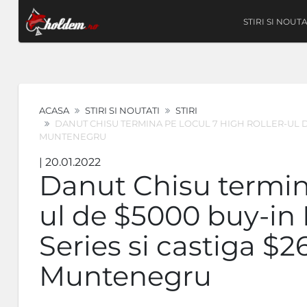
STIRI SI NOUTA
ACASA
STIRI SI NOUTATI
STIRI
DANUT CHISU TERMINA PE LOCUL 7 HIGH ROLLER-UL D
MUNTENEGRU
| 20.01.2022
Danut Chisu termina
ul de $5000 buy-in
Series si castiga $
Muntenegru