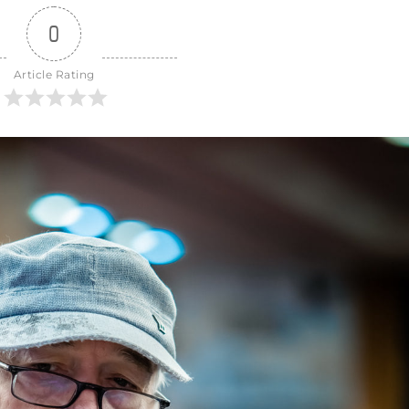
0
Article Rating