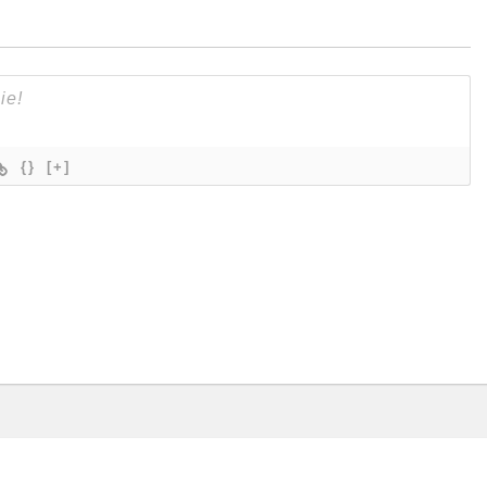
{}
[+]