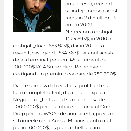
anul acesta, reusind
sa indeplineasca acest
lucru in 2 din ultimii 3
ani. In 2009,
Negreanu a castigat
1.224.895$, in 2010 a
castigat „doar” 683.825$, dar in 2011 si-a
revenit, castigand 1.534.367$, iar anul acesta
deja a terminat pe locul #5 la turneul de
100.000$ PCA Super High Roller Event
,
castigand un premiu in valoare de 250.900$.
Dar ce suma va fi trecuta ca profit, este un
lucru complet diferit, dupa cum explica
Negreanu : „Incluzand suma imensa de
1.000.000$ pentru intrarea la turneul One
Drop pentru WSOP de anul acesta, precum
si turneele de la Aussie Millions pentru cel
putin 100.000$, as putea cheltui cam