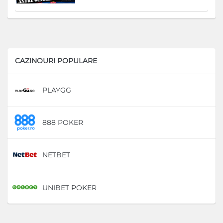
CAZINOURI POPULARE
PLAYGG
D
888 POKER
D
NETBET
D
UNIBET POKER
D