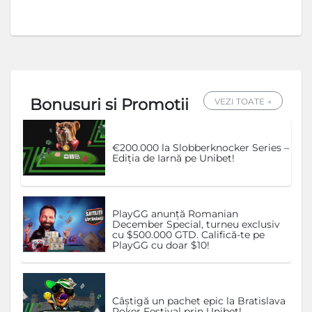
Bonusuri si Promotii
VEZI TOATE →
€200.000 la Slobberknocker Series –
Ediția de Iarnă pe Unibet!
PlayGG anunță Romanian
December Special, turneu exclusiv
cu $500.000 GTD. Califică-te pe
PlayGG cu doar $10!
Câștigă un pachet epic la Bratislava
Poker Festival prin Unibet!