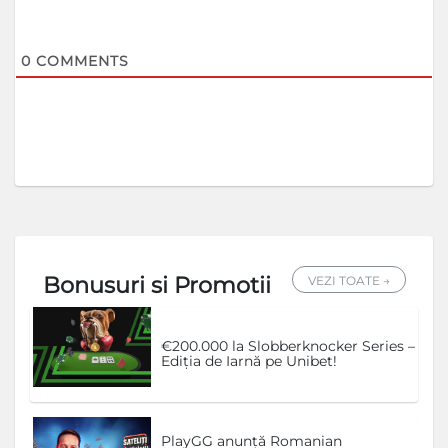
0
COMMENTS
Bonusuri si Promotii
VEZI TOATE →
€200.000 la Slobberknocker Series –
Ediția de Iarnă pe Unibet!
PlayGG anunță Romanian