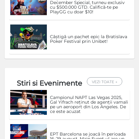
December Special, turneu exclusiv
cu $500.000 GTD. Califică-te pe
PlayGG cu doar $10!
Câștigă un pachet epic la Bratislava
Poker Festival prin Unibet!
Stiri si Evenimente
VEZI TOATE →
Campionul NAPT Las Vegas 2025,
Gal Yifrach reținut de agenții vamali
pe un aeroport din Los Angeles. De
ce este acuzat
EPT Barcelona se joacă în perioada
16-29 august. Main Event-ul are un