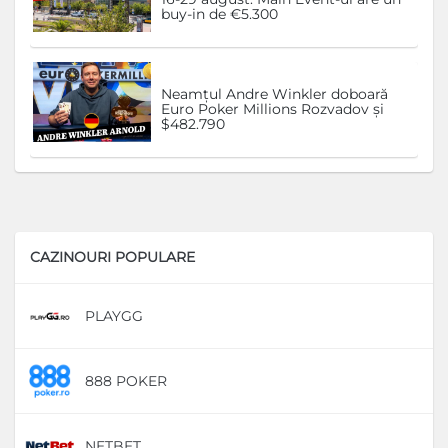
buy-in de €5.300
Neamțul Andre Winkler doboară
Euro Poker Millions Rozvadov și
$482.790
CAZINOURI POPULARE
PLAYGG
D
888 POKER
D
NETBET
D