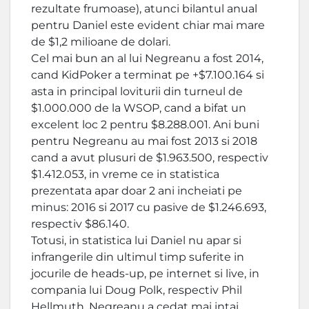
rezultate frumoase), atunci bilantul anual
pentru Daniel este evident chiar mai mare
de $1,2 milioane de dolari.
Cel mai bun an al lui Negreanu a fost 2014,
cand KidPoker a terminat pe +$7.100.164 si
asta in principal loviturii din turneul de
$1.000.000 de la WSOP, cand a bifat un
excelent loc 2 pentru $8.288.001. Ani buni
pentru Negreanu au mai fost 2013 si 2018
cand a avut plusuri de $1.963.500, respectiv
$1.412.053, in vreme ce in statistica
prezentata apar doar 2 ani incheiati pe
minus: 2016 si 2017 cu pasive de $1.246.693,
respectiv $86.140.
Totusi, in statistica lui Daniel nu apar si
infrangerile din ultimul timp suferite in
jocurile de heads-up, pe internet si live, in
compania lui Doug Polk, respectiv Phil
Hellmuth. Negreanu a cedat mai intai