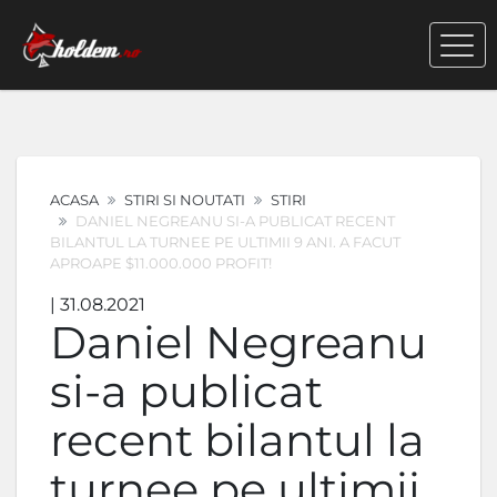
ACASA
STIRI SI NOUTATI
STIRI
DANIEL NEGREANU SI-A PUBLICAT RECENT
BILANTUL LA TURNEE PE ULTIMII 9 ANI. A FACUT
APROAPE $11.000.000 PROFIT!
| 31.08.2021
Daniel Negreanu
si-a publicat
recent bilantul la
turnee pe ultimii