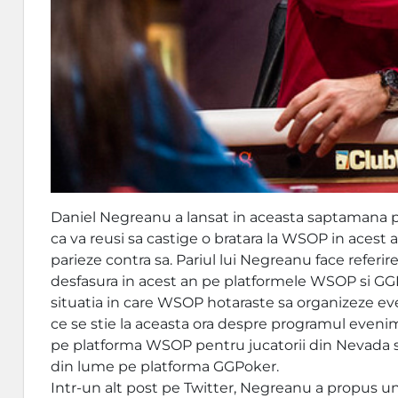
Daniel Negreanu a lansat in aceasta saptamana pe 
ca va reusi sa castige o bratara la WSOP in acest a
parieze contra sa. Pariul lui Negreanu face refer
desfasura in acest an pe platformele WSOP si GGPok
situatia in care WSOP hotaraste sa organizeze even
ce se stie la aceasta ora despre programul even
pe platforma WSOP pentru jucatorii din Nevada si
din lume pe platforma GGPoker.
Intr-un alt post pe Twitter, Negreanu a propus un 