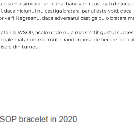
o suma similara, iar la final banii vor fi castigati de jucat
l, daca niciunul nu castiga bratara, pariul este void, daca
r va fi Negreanu, daca adversarul castiga cu o bratara ma
ratari la WSOP, acolo unde nu a mai simtit gustul succes
coale bratarii in mai multe randuri, insa de fiecare data a
fisele din turneu.