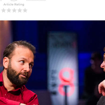
Article Rating