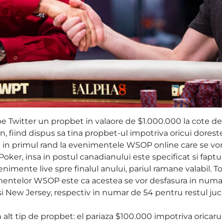
Twitter un propbet in valaore de $1.000.000 la cote de 2
n, fiind dispus sa tina propbet-ul impotriva oricui dorest
ire in primul rand la evenimentele WSOP online care se vo
er, insa in postul canadianului este specificat si faptul
imente live spre finalul anului, pariul ramane valabil. T
imentelor WSOP este ca acestea se vor desfasura in numa
 New Jersey, respectiv in numar de 54 pentru restul juca
alt tip de propbet: el pariaza $100.000 impotriva oricaru