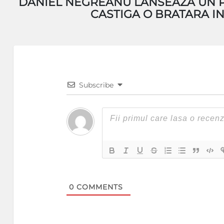
DANIEL NEGREANU LANSEAZA UN PRO
CASTIGA O BRATARA I
Subscribe
0
COMMENTS