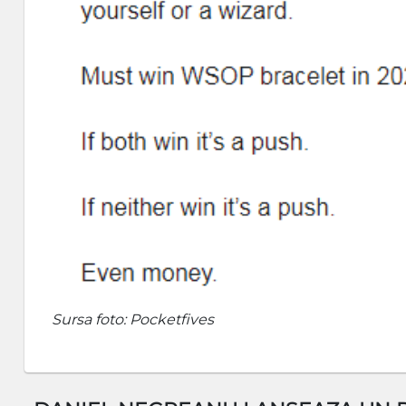
Sursa foto: Pocketfives