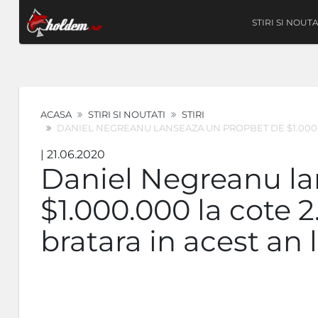
STIRI SI NOUTA
ACASA
STIRI SI NOUTATI
STIRI
DANIEL NEGREANU LANSEAZA UN PROPBET DE $1.000.00
| 21.06.2020
Daniel Negreanu la
$1.000.000 la cote 2.
bratara in acest an