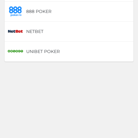
888 POKER
D
NETBET
D
UNIBET POKER
D