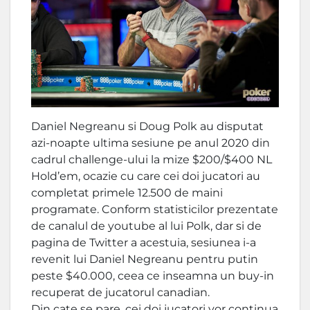
Daniel Negreanu si Doug Polk au disputat
azi-noapte ultima sesiune pe anul 2020 din
cadrul challenge-ului la mize $200/$400 NL
Hold’em, ocazie cu care cei doi jucatori au
completat primele 12.500 de maini
programate. Conform statisticilor prezentate
de canalul de youtube al lui Polk, dar si de
pagina de Twitter a acestuia, sesiunea i-a
revenit lui Daniel Negreanu pentru putin
peste $40.000, ceea ce inseamna un buy-in
recuperat de jucatorul canadian.
Din cate se pare, cei doi jucatori vor continua