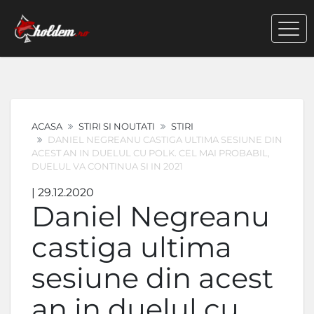
ACASA
STIRI SI NOUTATI
STIRI
DANIEL NEGREANU CASTIGA ULTIMA SESIUNE DIN
ACEST AN IN DUELUL CU POLK. CEL MAI PROBABIL,
DUELUL VA CONTINUA SI IN 2021
| 29.12.2020
Daniel Negreanu
castiga ultima
sesiune din acest
an in duelul cu