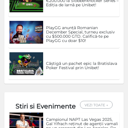
€200.000 la Slobberknocker Series –
Ediția de Iarnă pe Unibet!
PlayGG anunță Romanian
December Special, turneu exclusiv
cu $500.000 GTD. Califică-te pe
PlayGG cu doar $10!
Câștigă un pachet epic la Bratislava
Poker Festival prin Unibet!
Stiri si Evenimente
VEZI TOATE →
Campionul NAPT Las Vegas 2025,
Gal Yifrach reținut de agenții vamali