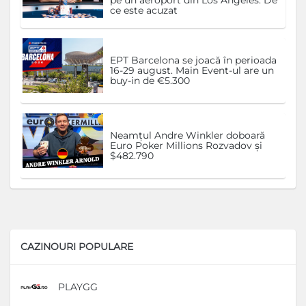
pe un aeroport din Los Angeles. De
ce este acuzat
EPT Barcelona se joacă în perioada
16-29 august. Main Event-ul are un
buy-in de €5.300
Neamțul Andre Winkler doboară
Euro Poker Millions Rozvadov și
$482.790
CAZINOURI POPULARE
PLAYGG
D