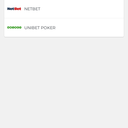
NETBET
D
UNIBET POKER
D