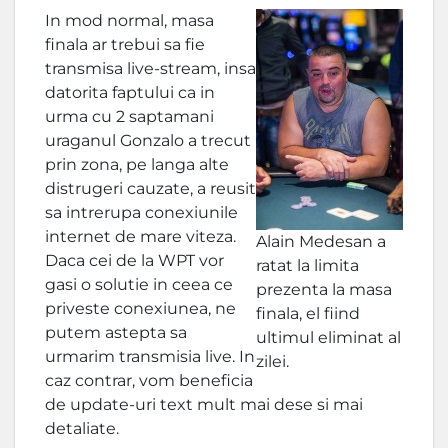
In mod normal, masa
finala ar trebui sa fie
transmisa live-stream, insa
datorita faptului ca in
urma cu 2 saptamani
uraganul Gonzalo a trecut
prin zona, pe langa alte
distrugeri cauzate, a reusit
sa intrerupa conexiunile
internet de mare viteza.
Alain Medesan a
Daca cei de la WPT vor
ratat la limita
gasi o solutie in ceea ce
prezenta la masa
priveste conexiunea, ne
finala, el fiind
putem astepta sa
ultimul eliminat al
urmarim transmisia live. In
zilei.
caz contrar, vom beneficia
de update-uri text mult mai dese si mai
detaliate.