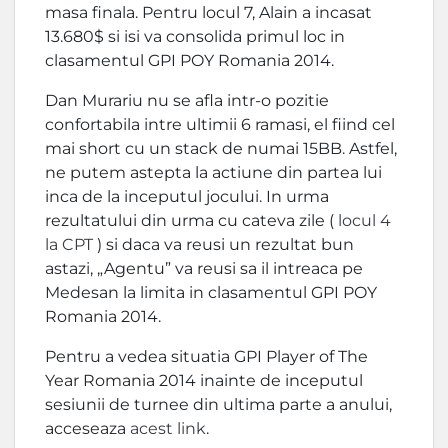
masa finala. Pentru locul 7, Alain a incasat
13.680$ si isi va consolida primul loc in
clasamentul GPI POY Romania 2014.
Dan Murariu nu se afla intr-o pozitie
confortabila intre ultimii 6 ramasi, el fiind cel
mai short cu un stack de numai 15BB. Astfel,
ne putem astepta la actiune din partea lui
inca de la inceputul jocului. In urma
rezultatului din urma cu cateva zile (
locul 4
la CPT
) si daca va reusi un rezultat bun
astazi, „Agentu” va reusi sa il intreaca pe
Medesan la limita in clasamentul GPI POY
Romania 2014.
Pentru a vedea situatia GPI Player of The
Year Romania 2014 inainte de inceputul
sesiunii de turnee din ultima parte a anului,
acceseaza
acest link
.