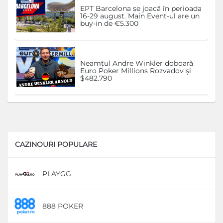
EPT Barcelona se joacă în perioada
16-29 august. Main Event-ul are un
buy-in de €5.300
Neamțul Andre Winkler doboară
Euro Poker Millions Rozvadov și
$482.790
CAZINOURI POPULARE
PLAYGG
D
888 POKER
D