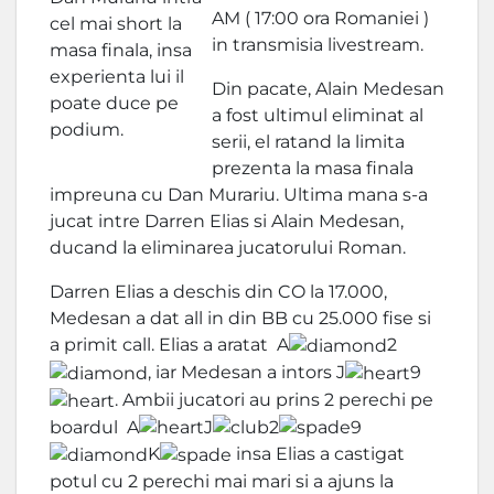
AM ( 17:00 ora Romaniei )
cel mai short la
in transmisia livestream.
masa finala, insa
experienta lui il
Din pacate, Alain Medesan
poate duce pe
a fost ultimul eliminat al
podium.
serii, el ratand la limita
prezenta la masa finala
impreuna cu Dan Murariu. Ultima mana s-a
jucat intre Darren Elias si Alain Medesan,
ducand la eliminarea jucatorului Roman.
Darren Elias a deschis din CO la 17.000,
Medesan a dat all in din BB cu 25.000 fise si
a primit call. Elias a aratat A
2
, iar Medesan a intors J
9
. Ambii jucatori au prins 2 perechi pe
boardul A
J
2
9
K
insa Elias a castigat
potul cu 2 perechi mai mari si a ajuns la