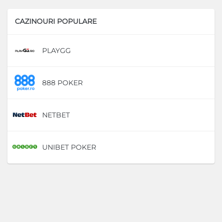
CAZINOURI POPULARE
PLAYGG
D
888 POKER
D
NETBET
D
UNIBET POKER
D