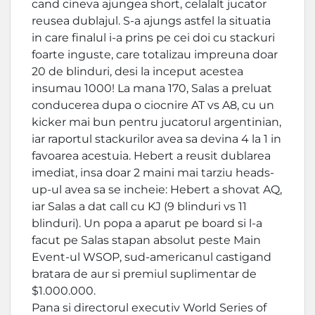
cand cineva ajungea short, celalalt jucator
reusea dublajul. S-a ajungs astfel la situatia
in care finalul i-a prins pe cei doi cu stackuri
foarte inguste, care totalizau impreuna doar
20 de blinduri, desi la inceput acestea
insumau 1000! La mana 170, Salas a preluat
conducerea dupa o ciocnire AT vs A8, cu un
kicker mai bun pentru jucatorul argentinian,
iar raportul stackurilor avea sa devina 4 la 1 in
favoarea acestuia. Hebert a reusit dublarea
imediat, insa doar 2 maini mai tarziu heads-
up-ul avea sa se incheie: Hebert a shovat AQ,
iar Salas a dat call cu KJ (9 blinduri vs 11
blinduri). Un popa a aparut pe board si l-a
facut pe Salas stapan absolut peste Main
Event-ul WSOP, sud-americanul castigand
bratara de aur si premiul suplimentar de
$1.000.000.
Pana si directorul executiv World Series of