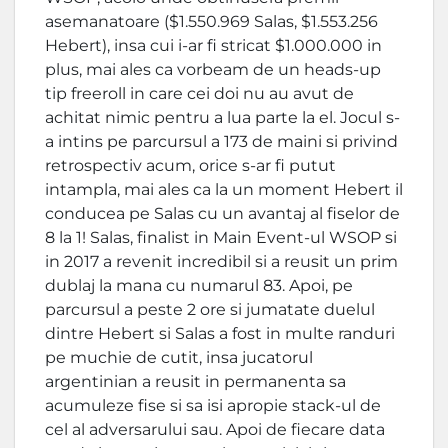
asemanatoare ($1.550.969 Salas, $1.553.256
Hebert), insa cui i-ar fi stricat $1.000.000 in
plus, mai ales ca vorbeam de un heads-up
tip freeroll in care cei doi nu au avut de
achitat nimic pentru a lua parte la el. Jocul s-
a intins pe parcursul a 173 de maini si privind
retrospectiv acum, orice s-ar fi putut
intampla, mai ales ca la un moment Hebert il
conducea pe Salas cu un avantaj al fiselor de
8 la 1! Salas, finalist in Main Event-ul WSOP si
in 2017 a revenit incredibil si a reusit un prim
dublaj la mana cu numarul 83. Apoi, pe
parcursul a peste 2 ore si jumatate duelul
dintre Hebert si Salas a fost in multe randuri
pe muchie de cutit, insa jucatorul
argentinian a reusit in permanenta sa
acumuleze fise si sa isi apropie stack-ul de
cel al adversarului sau. Apoi de fiecare data