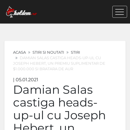
ACASA
STIRI SI NOUTATI
STIRI
DAMIAN SALAS CASTIGA HEADS-UP-UL CU
JOSEPH HEBERT, UN PREMIU SUPLIMENTAR DE
$1.000.000 SI BRATARA DE AUR
| 05.01.2021
Damian Salas
castiga heads-
up-ul cu Joseph
Hebert, un