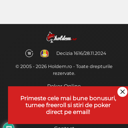
Decizia 1616/28.11.2024
© 2005 - 2026 Holdem.ro - Toate drepturile
rezervate.
Poker Online
Termeni si Conditii
Primeste cele mai bune bonusuri,
turnee freeroll si stiri de poker
Joaca Poker
direct pe email!
De ce noi?