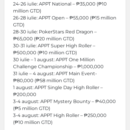
24-26 iulie: APPT National – ₱35,000 (₱10
million GTD)
26-28 iulie: APPT Open – ₱55,000 (₱15 million
GTD)
28-30 iulie: PokerStars Red Dragon –
₱65,000 (₱20 million GTD)
30-31 iulie: APPT Super High Roller –
₱500,000 (₱10 million GTD)
30 iulie – 1 august: APPT One Million
Challenge Championship – ₱1,000,000
31 iulie – 4 august: APPT Main Event-
₱80,000 (₱58 million GTD)
1 august: APPT Single Day High Roller –
₱200,000
3-4 august: APPT Mystery Bounty – ₱40,000
(₱5 million GTD)
3-4 august: APPT High Roller – ₱250,000
(₱10 million GTD)