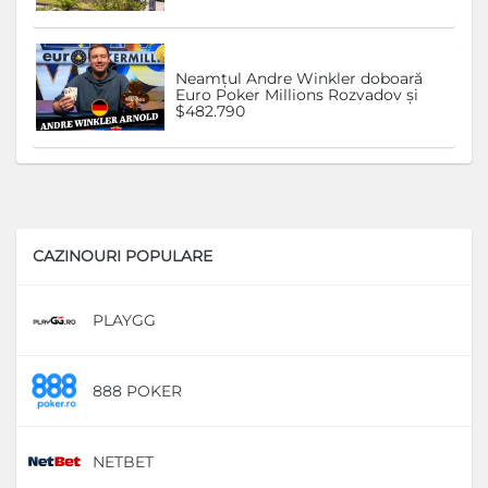
Neamțul Andre Winkler doboară
Euro Poker Millions Rozvadov și
$482.790
CAZINOURI POPULARE
PLAYGG
D
888 POKER
D
NETBET
D