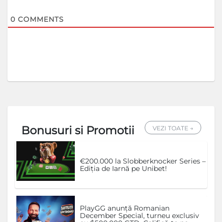
0
COMMENTS
Bonusuri si Promotii
VEZI TOATE →
€200.000 la Slobberknocker Series –
Ediția de Iarnă pe Unibet!
PlayGG anunță Romanian
December Special, turneu exclusiv