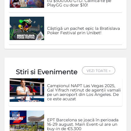
cu $500.000 GTD. Califică-te pe
PlayGG cu doar $10!
Câștigă un pachet epic la Bratislava
Poker Festival prin Unibet!
Stiri si Evenimente
VEZI TOATE →
Campionul NAPT Las Vegas 2025,
Gal Yifrach reținut de agenții vamali
pe un aeroport din Los Angeles. De
ce este acuzat
EPT Barcelona se joacă în perioada
16-29 august. Main Event-ul are un
buy-in de €5.300