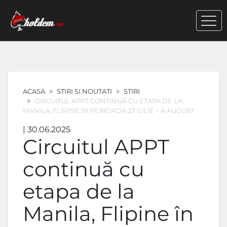
ACASA
STIRI SI NOUTATI
STIRI
CIRCUITUL APPT CONTINUĂ CU ETAPA DE LA
MANILA, FLIPINE ÎN PERIOADA 23 IULIE – 4 AUGUST
| 30.06.2025
Circuitul APPT
continuă cu
etapa de la
Manila, Flipine în