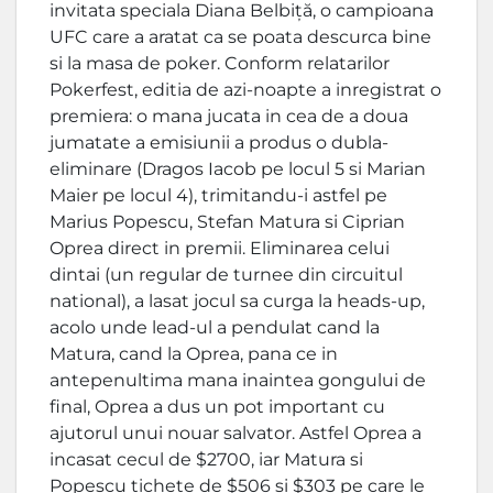
invitata speciala Diana Belbiță, o campioana
UFC care a aratat ca se poata descurca bine
si la masa de poker. Conform relatarilor
Pokerfest, editia de azi-noapte a inregistrat o
premiera: o mana jucata in cea de a doua
jumatate a emisiunii a produs o dubla-
eliminare (Dragos Iacob pe locul 5 si Marian
Maier pe locul 4), trimitandu-i astfel pe
Marius Popescu, Stefan Matura si Ciprian
Oprea direct in premii. Eliminarea celui
dintai (un regular de turnee din circuitul
national), a lasat jocul sa curga la heads-up,
acolo unde lead-ul a pendulat cand la
Matura, cand la Oprea, pana ce in
antepenultima mana inaintea gongului de
final, Oprea a dus un pot important cu
ajutorul unui nouar salvator. Astfel Oprea a
incasat cecul de $2700, iar Matura si
Popescu tichete de $506 si $303 pe care le