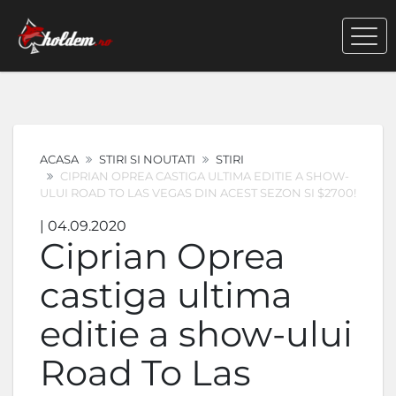
ACASA
STIRI SI NOUTATI
STIRI
CIPRIAN OPREA CASTIGA ULTIMA EDITIE A SHOW-
ULUI ROAD TO LAS VEGAS DIN ACEST SEZON SI $2700!
| 04.09.2020
Ciprian Oprea
castiga ultima
editie a show-ului
Road To Las