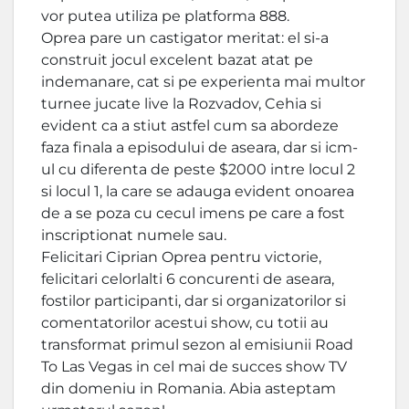
vor putea utiliza pe platforma 888.
Oprea pare un castigator meritat: el si-a
construit jocul excelent bazat atat pe
indemanare, cat si pe experienta mai multor
turnee jucate live la Rozvadov, Cehia si
evident ca a stiut astfel cum sa abordeze
faza finala a episodului de aseara, dar si icm-
ul cu diferenta de peste $2000 intre locul 2
si locul 1, la care se adauga evident onoarea
de a se poza cu cecul imens pe care a fost
inscriptionat numele sau.
Felicitari Ciprian Oprea pentru victorie,
felicitari celorlalti 6 concurenti de aseara,
fostilor participanti, dar si organizatorilor si
comentatorilor acestui show, cu totii au
transformat primul sezon al emisiunii Road
To Las Vegas in cel mai de succes show TV
din domeniu in Romania. Abia asteptam