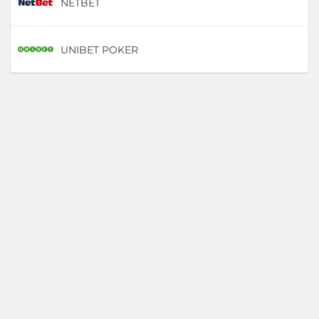
NETBET
D
UNIBET POKER
D