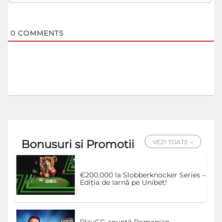
0
COMMENTS
Bonusuri si Promotii
VEZI TOATE →
€200.000 la Slobberknocker Series –
Ediția de Iarnă pe Unibet!
PlayGG anunță Romanian