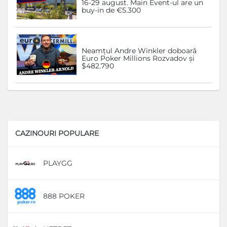
16-29 august. Main Event-ul are un
buy-in de €5.300
Neamțul Andre Winkler doboară
Euro Poker Millions Rozvadov și
$482.790
CAZINOURI POPULARE
PLAYGG
D
888 POKER
D