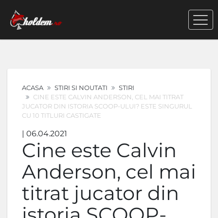
ACASA
STIRI SI NOUTATI
STIRI
CINE ESTE CALVIN ANDERSON, CEL MAI TITRAT
JUCATOR DIN ISTORIA SCOOP-ULUI? ESTE SINGURUL
CU 10 TITLURI CASTIGATE
| 06.04.2021
Cine este Calvin
Anderson, cel mai
titrat jucator din
istoria SCOOP-