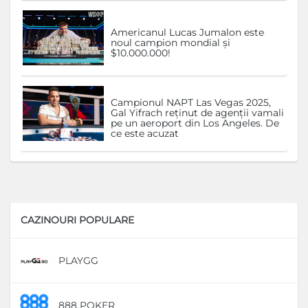
Americanul Lucas Jumalon este
noul campion mondial și
$10.000.000!
Campionul NAPT Las Vegas 2025,
Gal Yifrach reținut de agenții vamali
pe un aeroport din Los Angeles. De
ce este acuzat
CAZINOURI POPULARE
PLAYGG
D
888 POKER
D