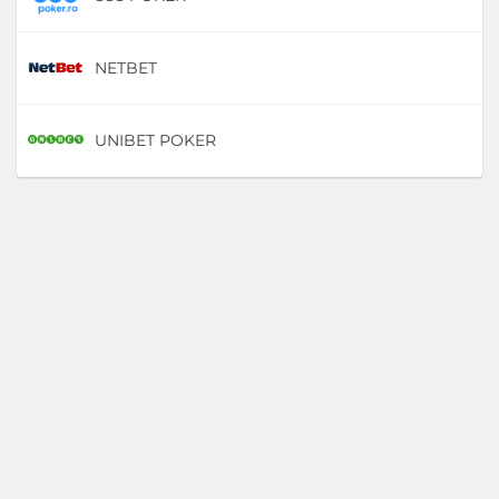
NETBET
D
UNIBET POKER
D