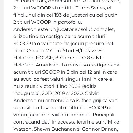
Pe Pokerstars, Anderson are 10 titluri SCOOP,
2 titluri WCOOP si un titlu Turbo Series, el
fiind unul din cei 193 de jucatori cu cel putin
2 titluri WCOOP in portofoliu.
Anderson este un jucator absolut complet,
el izbutind sa castige pana acum titluri
SCOOP la o varietate de jocuri precum Pot
Limit Omaha, 7 Card Stud H/L, Razz, FL
Hold’em, HORSE, 8-Game, FLO 8 si NL
Hold’em. Americanul a reusit sa castige pana
acum titluri SCOOP in 8 din cei 12 ani in care
au avut loc festivaluri, singurii ani in care el
nu a reusit victorii fiind 2009 (editia
inaugurala), 2012, 2019 si 2020. Calvin
Anderson nu ar trebuie sa isi faca griji ca va fi
depasit in clasamentul titlurilor SCOOP de
vreun jucator in viiitorul apropiat. Principalii
contracandidati in aceasta ierarhie sunt Mike
Watson, Shawn Buchanan si Connor Drinan,