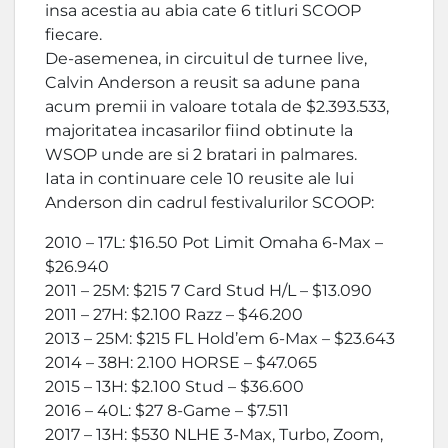
insa acestia au abia cate 6 titluri SCOOP
fiecare.
De-asemenea, in circuitul de turnee live,
Calvin Anderson a reusit sa adune pana
acum premii in valoare totala de $2.393.533,
majoritatea incasarilor fiind obtinute la
WSOP unde are si 2 bratari in palmares.
Iata in continuare cele 10 reusite ale lui
Anderson din cadrul festivalurilor SCOOP:
2010 – 17L: $16.50 Pot Limit Omaha 6-Max –
$26.940
2011 – 25M: $215 7 Card Stud H/L – $13.090
2011 – 27H: $2.100 Razz – $46.200
2013 – 25M: $215 FL Hold’em 6-Max – $23.643
2014 – 38H: 2.100 HORSE – $47.065
2015 – 13H: $2.100 Stud – $36.600
2016 – 40L: $27 8-Game – $7.511
2017 – 13H: $530 NLHE 3-Max, Turbo, Zoom,