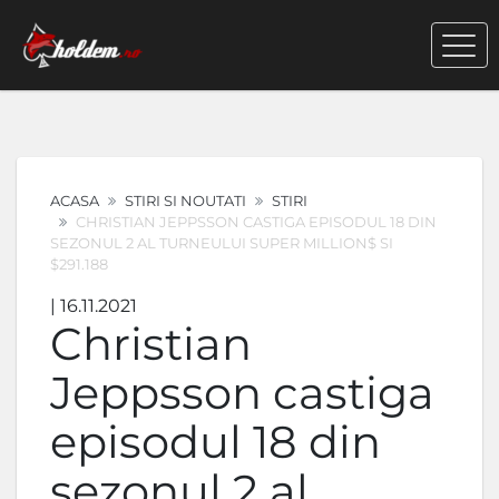
ACASA
STIRI SI NOUTATI
STIRI
CHRISTIAN JEPPSSON CASTIGA EPISODUL 18 DIN
SEZONUL 2 AL TURNEULUI SUPER MILLION$ SI
$291.188
| 16.11.2021
Christian
Jeppsson castiga
episodul 18 din
sezonul 2 al