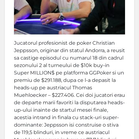
Jucatorul profesionist de poker Christian
Jeppsson, originar din statul Andorra, a reusit
sa castige episodul cu numarul 18 din cadrul
sezonului 2 al turneului de $10k buy-in
Super MILLION$ pe platforma GGPoker si un
premiu de $291.188, dupa ce l-a depasit la
heads-up pe austriacul Thomas
Muehloecker – $227.406. Cei doi jucatori erau
de departe marii favoriti la disputarea heads-
up-ului inainte de startul mesei finale,
acestia intrand in finala cu stack-uri super-
dominante: Jeppsson isi construise o stiva
de 119,5 blinduri, in vreme ce austriacul