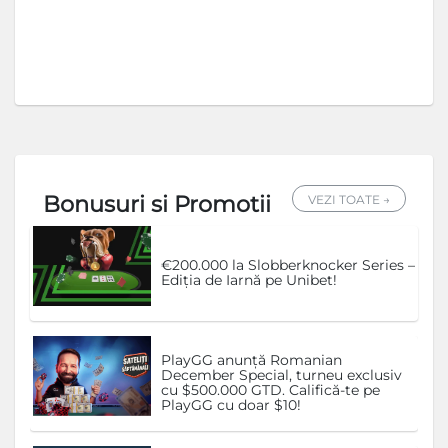
Bonusuri si Promotii
VEZI TOATE →
€200.000 la Slobberknocker Series –
Ediția de Iarnă pe Unibet!
PlayGG anunță Romanian
December Special, turneu exclusiv
cu $500.000 GTD. Califică-te pe
PlayGG cu doar $10!