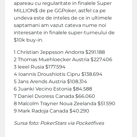
apareau cu regularitate in finalele Super
MILLION$ de pe GGPoker, astfel ca pe
undeva este de inteles de ce in ultimele
saptamani am vazut cateva nume noi
interesante in finalele super-turneului de
$10k buy-in.
1 Christian Jeppsson Andorra $291.188
2 Thomas Muehloecker Austria $227.406
3 leeel Rusia $177.594
4 Ioannis Droushiotis Cipru $138.694
5 Jans Arends Austria $108.314
6 Juanki Vecino Estonia $84.588
7 Daniel Dvoress Canada $66.060
8 Malcolm Trayner Noua Zeelanda $51.590
9 Mark Radoja Canada $40.290
Sursa foto: PokerStars via Pocketfives