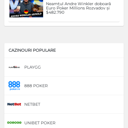
Neamțul Andre Winkler doboară
Euro Poker Millions Rozvadov și
$482.790
CAZINOURI POPULARE
PLAYGG
D
888 POKER
D
NETBET
D
UNIBET POKER
D