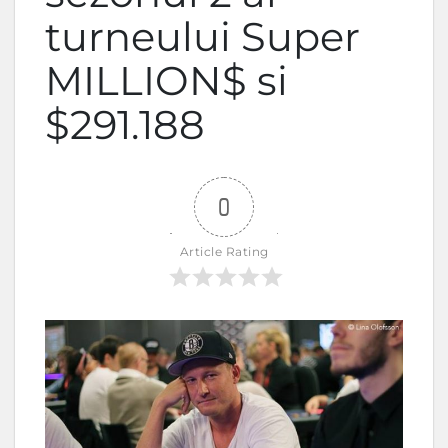
turneului Super
MILLION$ si
$291.188
0
Article Rating