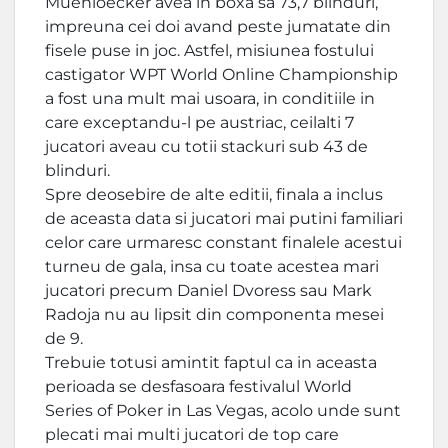
Muehloecker avea in boxa sa 73,7 blinduri,
impreuna cei doi avand peste jumatate din
fisele puse in joc. Astfel, misiunea fostului
castigator WPT World Online Championship
a fost una mult mai usoara, in conditiile in
care exceptandu-l pe austriac, ceilalti 7
jucatori aveau cu totii stackuri sub 43 de
blinduri.
Spre deosebire de alte editii, finala a inclus
de aceasta data si jucatori mai putini familiari
celor care urmaresc constant finalele acestui
turneu de gala, insa cu toate acestea mari
jucatori precum Daniel Dvoress sau Mark
Radoja nu au lipsit din componenta mesei
de 9.
Trebuie totusi amintit faptul ca in aceasta
perioada se desfasoara festivalul World
Series of Poker in Las Vegas, acolo unde sunt
plecati mai multi jucatori de top care