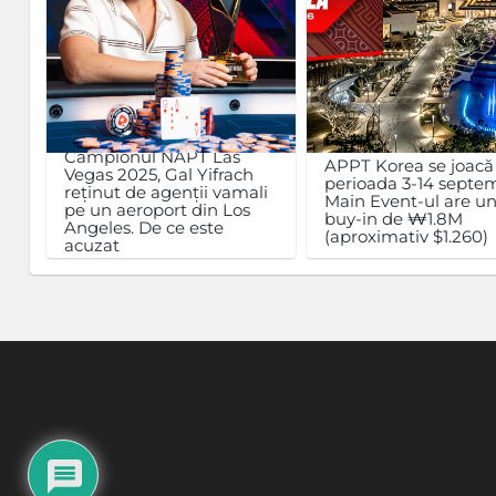
Campionul NAPT Las
APPT Korea se joacă
Vegas 2025, Gal Yifrach
perioada 3-14 septem
reținut de agenții vamali
Main Event-ul are u
pe un aeroport din Los
buy-in de ₩1.8M
Angeles. De ce este
(aproximativ $1.260)
acuzat