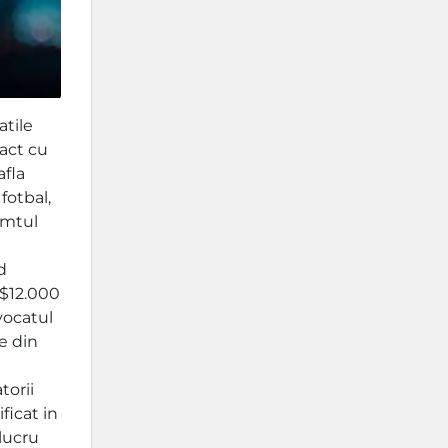
atile
act cu
afla
fotbal,
amtul
d
 $12.000
vocatul
e din
torii
ficat in
lucru