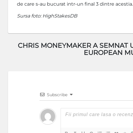
de care s-au bucurat intr-un final 3 dintre acestia.
Sursa foto: HighStakesDB
CHRIS MONEYMAKER A SEMNAT 
EUROPEAN MU
Subscribe