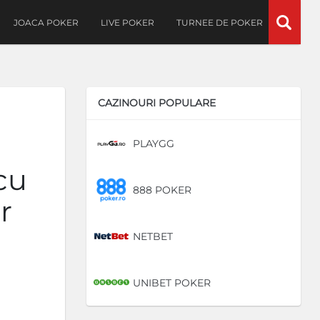
JOACA POKER
LIVE POKER
TURNEE DE POKER
CAZINOURI POPULARE
PLAYGG
DE
cu
888 POKER
DE
r
NETBET
DE
UNIBET POKER
DE