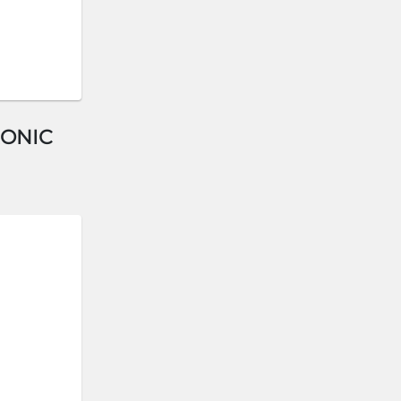
RONIC