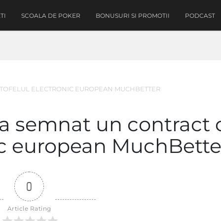
TI
SCOALA DE POKER
BONUSURI SI PROMOTII
PODCAST
RTOFELUL ELECTRONIC EUROPEAN MUCHBETTER
a semnat un contract 
nic european MuchBette
0
Article Rating