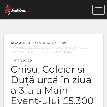
ACASA
STIRI SI NOUTATI
STIRI
CHIȘU, COLCIAR ȘI DUȚĂ URCĂ ÎN ZIUA A 3-A A
MAIN EVENT-ULUI £5.300 EPT LONDRA
| 25.10.2022
Chișu, Colciar și
Duță urcă în ziua
a 3-a a Main
Event-ului £5.300