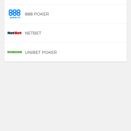
888 POKER
D
NETBET
D
UNIBET POKER
D