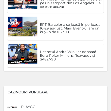
pe un aeroport din Los Angeles. De
ce este acuzat
EPT Barcelona se joacă în perioada
16-29 august. Main Event-ul are un
buy-in de €5.300
Neamțul Andre Winkler doboară
Euro Poker Millions Rozvadov și
$482.790
CAZINOURI POPULARE
PLAYGG
D