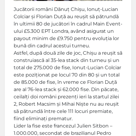
Jucătorii români Dănuț Chișu, Ionuț-Lucian
Colciar și Florian Duță au reușit să pătrundă
în ultimii 80 de jucători în cadrul Main Event-
ului £5.300 EPT Londra, având asigurat un
payout minim de £9.750 pentru evoluția lor
bună din cadrul acestui turneu.
Astfel, după două zile de joc, Chișu a reușit să
construiască al 35-lea stack din turneu și un
total de 275.000 de fise, Ionut-Lucian Colciar
este poziționat pe locul 70 din 80 și un total
de 85.000 de fise, în vreme ce Florian Duță
are al 76-lea stack și 62.000 fise. Din păcate,
ceilalți doi români prezenți ieri la startul zilei
2, Robert Macsim și Mihai Niște nu au reușit
să pătrundă între cele 111 locuri premiate,
fiind eliminați prematur.
Lider la fise este francezul Julien Sitbon –
1.000.000, secondat de brazilianul Pedro