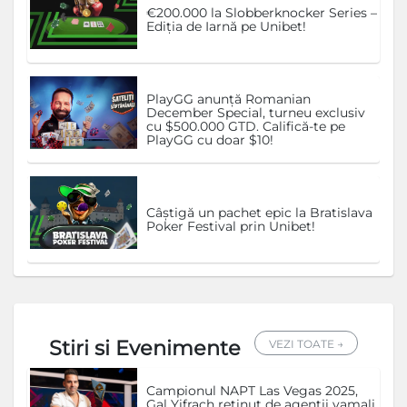
€200.000 la Slobberknocker Series –
Ediția de Iarnă pe Unibet!
PlayGG anunță Romanian
December Special, turneu exclusiv
cu $500.000 GTD. Califică-te pe
PlayGG cu doar $10!
Câștigă un pachet epic la Bratislava
Poker Festival prin Unibet!
Stiri si Evenimente
VEZI TOATE →
Campionul NAPT Las Vegas 2025,
Gal Yifrach reținut de agenții vamali