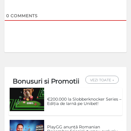
0
COMMENTS
Bonusuri si Promotii
VEZI TOATE →
€200.000 la Slobberknocker Series –
Ediția de Iarnă pe Unibet!
PlayGG anunță Romanian