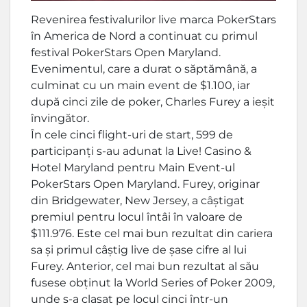
Revenirea festivalurilor live marca PokerStars
în America de Nord a continuat cu primul
festival PokerStars Open Maryland.
Evenimentul, care a durat o săptămână, a
culminat cu un main event de $1.100, iar
după cinci zile de poker, Charles Furey a ieșit
învingător.
În cele cinci flight-uri de start, 599 de
participanți s-au adunat la Live! Casino &
Hotel Maryland pentru Main Event-ul
PokerStars Open Maryland. Furey, originar
din Bridgewater, New Jersey, a câștigat
premiul pentru locul întâi în valoare de
$111.976. Este cel mai bun rezultat din cariera
sa și primul câștig live de șase cifre al lui
Furey. Anterior, cel mai bun rezultat al său
fusese obținut la World Series of Poker 2009,
unde s-a clasat pe locul cinci într-un