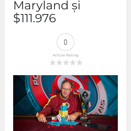
Maryland și
$111.976
0
Article Rating