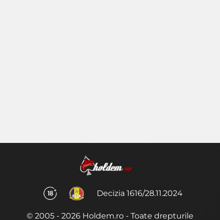
Decizia 1616/28.11.2024
© 2005 - 2026 Holdem.ro - Toate drepturile