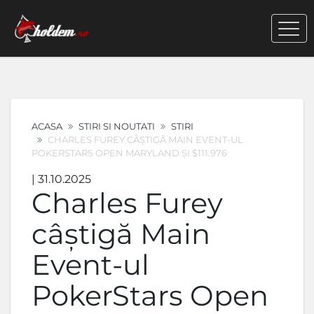
ACASA
STIRI SI NOUTATI
STIRI
CHARLES FUREY CÂȘTIGĂ MAIN EVENT-UL
POKERSTARS OPEN MARYLAND ȘI $111.976
| 31.10.2025
Charles Furey
câștigă Main
Event-ul
PokerStars Open