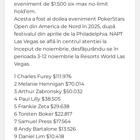
eveniment de $1.500 six-max no-limit
hold’em.
Acesta a fost al doilea eveniment PokerStars
Open din America de Nord în 2025, după
festivalul din aprilie de la Philadelphia. NAPT
Las Vegas se află în centrul atenției la
început de noiembrie, desfășurându-se în
perioada 3-12 noiembrie la Resorts World Las
Vegas.
1 Charles Furey $111.976
2 Melanie Hennigan $70.014
3 Arthur Zabronsky $50.032
4 Paul Lilly $38.505
5 Frankie Zeta $29.638
6 Torsten Boker $22.817
7 Samuel Press $17.564
8 Andy Bartalone $13.526
9 Daniel Lim $10.418