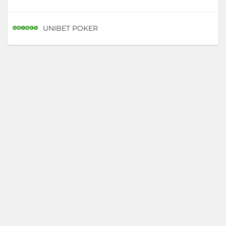
UNIBET POKER
D