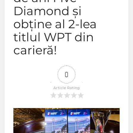
Diamond și
obține al 2-lea
titlul WPT din
carieră!
0
Article Rating