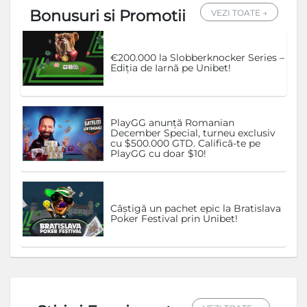
Bonusuri si Promotii
VEZI TOATE →
€200.000 la Slobberknocker Series –
Ediția de Iarnă pe Unibet!
PlayGG anunță Romanian
December Special, turneu exclusiv
cu $500.000 GTD. Califică-te pe
PlayGG cu doar $10!
Câștigă un pachet epic la Bratislava
Poker Festival prin Unibet!