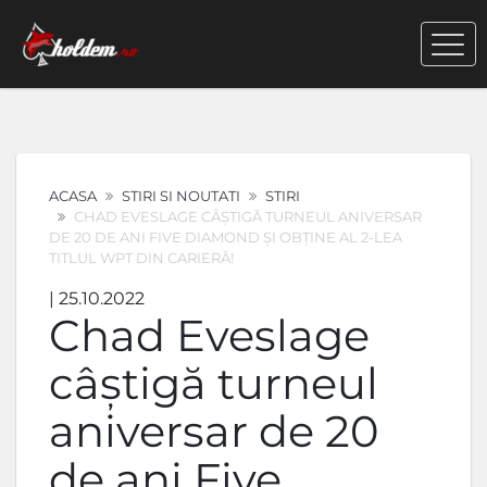
ACASA
STIRI SI NOUTATI
STIRI
CHAD EVESLAGE CÂȘTIGĂ TURNEUL ANIVERSAR
DE 20 DE ANI FIVE DIAMOND ȘI OBȚINE AL 2-LEA
TITLUL WPT DIN CARIERĂ!
| 25.10.2022
Chad Eveslage
câștigă turneul
aniversar de 20
de ani Five