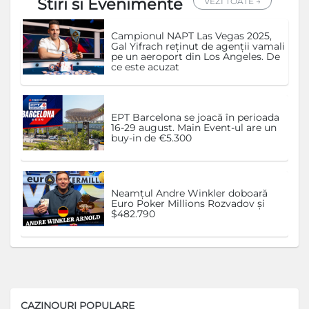
Stiri si Evenimente
VEZI TOATE →
Campionul NAPT Las Vegas 2025,
Gal Yifrach reținut de agenții vamali
pe un aeroport din Los Angeles. De
ce este acuzat
EPT Barcelona se joacă în perioada
16-29 august. Main Event-ul are un
buy-in de €5.300
Neamțul Andre Winkler doboară
Euro Poker Millions Rozvadov și
$482.790
CAZINOURI POPULARE