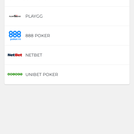
PLAYGG
D
888 POKER
D
NETBET
D
UNIBET POKER
D