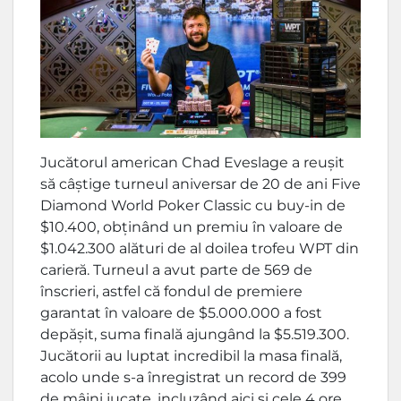
Jucătorul american Chad Eveslage a reușit
să câștige turneul aniversar de 20 de ani Five
Diamond World Poker Classic cu buy-in de
$10.400, obținând un premiu în valoare de
$1.042.300 alături de al doilea trofeu WPT din
carieră. Turneul a avut parte de 569 de
înscrieri, astfel că fondul de premiere
garantat în valoare de $5.000.000 a fost
depășit, suma finală ajungând la $5.519.300.
Jucătorii au luptat incredibil la masa finală,
acolo unde s-a înregistrat un record de 399
de mâini jucate, incluzând aici și cele 4 ore