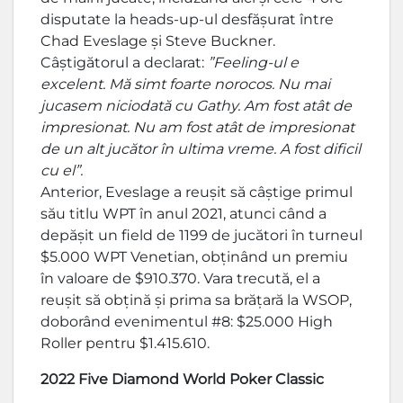
disputate la heads-up-ul desfășurat între
Chad Eveslage și Steve Buckner.
Câștigătorul a declarat:
”Feeling-ul e
excelent. Mă simt foarte norocos. Nu mai
jucasem niciodată cu Gathy. Am fost atât de
impresionat. Nu am fost atât de impresionat
de un alt jucător în ultima vreme. A fost dificil
cu el”.
Anterior, Eveslage a reușit să câștige primul
său titlu WPT în anul 2021, atunci când a
depășit un field de 1199 de jucători în turneul
$5.000 WPT Venetian, obținând un premiu
în valoare de $910.370. Vara trecută, el a
reușit să obțină și prima sa brățară la WSOP,
doborând evenimentul #8: $25.000 High
Roller pentru $1.415.610.
2022 Five Diamond World Poker Classic