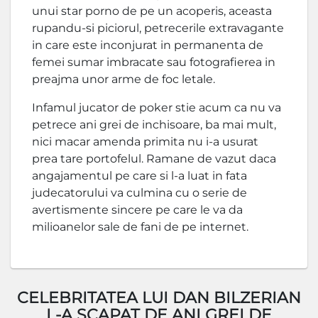
unui star porno de pe un acoperis, aceasta
rupandu-si piciorul, petrecerile extravagante
in care este inconjurat in permanenta de
femei sumar imbracate sau fotografierea in
preajma unor arme de foc letale.
Infamul jucator de poker stie acum ca nu va
petrece ani grei de inchisoare, ba mai mult,
nici macar amenda primita nu i-a usurat
prea tare portofelul. Ramane de vazut daca
angajamentul pe care si l-a luat in fata
judecatorului va culmina cu o serie de
avertismente sincere pe care le va da
milioanelor sale de fani de pe internet.
CELEBRITATEA LUI DAN BILZERIAN
L-A SCAPAT DE ANI GREI DE