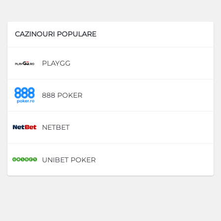
CAZINOURI POPULARE
PLAYGG
D
888 POKER
D
NETBET
D
UNIBET POKER
D