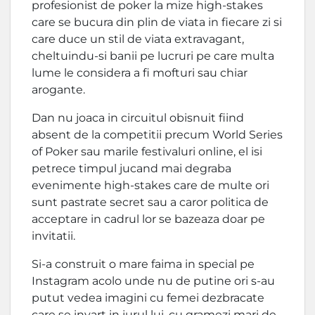
profesionist de poker la mize high-stakes
care se bucura din plin de viata in fiecare zi si
care duce un stil de viata extravagant,
cheltuindu-si banii pe lucruri pe care multa
lume le considera a fi mofturi sau chiar
arogante.
Dan nu joaca in circuitul obisnuit fiind
absent de la competitii precum World Series
of Poker sau marile festivaluri online, el isi
petrece timpul jucand mai degraba
evenimente high-stakes care de multe ori
sunt pastrate secret sau a caror politica de
acceptare in cadrul lor se bazeaza doar pe
invitatii.
Si-a construit o mare faima in special pe
Instagram acolo unde nu de putine ori s-au
putut vedea imagini cu femei dezbracate
care se invart in jurul lui, cu gramezi mari de