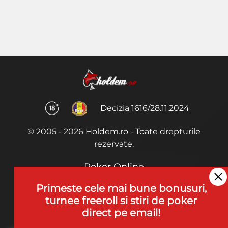
Decizia 1616/28.11.2024
© 2005 - 2026 Holdem.ro - Toate drepturile
rezervate.
Poker Online
Termeni si Conditii
Primeste cele mai bune bonusuri,
turnee freeroll si stiri de poker
Joaca Poker
direct pe email!
De ce noi?