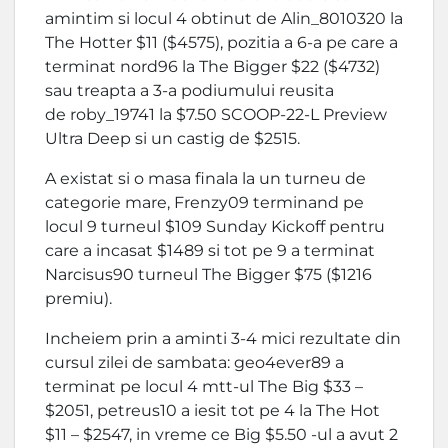
amintim si locul 4 obtinut de Alin_8010320 la
The Hotter $11 ($4575), pozitia a 6-a pe care a
terminat nord96 la The Bigger $22 ($4732)
sau treapta a 3-a podiumului reusita
de roby_19741 la $7.50 SCOOP-22-L Preview
Ultra Deep si un castig de $2515.
A existat si o masa finala la un turneu de
categorie mare, Frenzy09 terminand pe
locul 9 turneul $109 Sunday Kickoff pentru
care a incasat $1489 si tot pe 9 a terminat
Narcisus90 turneul The Bigger $75 ($1216
premiu).
Incheiem prin a aminti 3-4 mici rezultate din
cursul zilei de sambata: geo4ever89 a
terminat pe locul 4 mtt-ul The Big $33 –
$2051, petreus10 a iesit tot pe 4 la The Hot
$11 – $2547, in vreme ce Big $5.50 -ul a avut 2