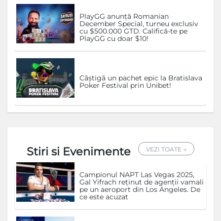
PlayGG anunță Romanian
December Special, turneu exclusiv
cu $500.000 GTD. Califică-te pe
PlayGG cu doar $10!
Câștigă un pachet epic la Bratislava
Poker Festival prin Unibet!
Stiri si Evenimente
VEZI TOATE →
Campionul NAPT Las Vegas 2025,
Gal Yifrach reținut de agenții vamali
pe un aeroport din Los Angeles. De
ce este acuzat