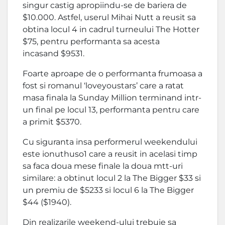
singur castig apropiindu-se de bariera de
$10.000. Astfel, userul Mihai Nutt a reusit sa
obtina locul 4 in cadrul turneului The Hotter
$75, pentru performanta sa acesta
incasand $9531.
Foarte aproape de o performanta frumoasa a
fost si romanul ‘loveyoustars’ care a ratat
masa finala la Sunday Million terminand intr-
un final pe locul 13, performanta pentru care
a primit $5370.
Cu siguranta insa performerul weekendului
este ionuthuso1 care a reusit in acelasi timp
sa faca doua mese finale la doua mtt-uri
similare: a obtinut locul 2 la The Bigger $33 si
un premiu de $5233 si locul 6 la The Bigger
$44 ($1940).
Din realizarile weekend-ului trebuie sa