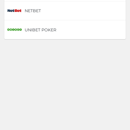
NETBET
D
UNIBET POKER
D