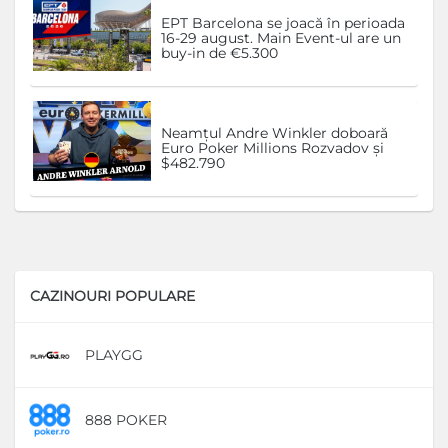
EPT Barcelona se joacă în perioada
16-29 august. Main Event-ul are un
buy-in de €5.300
Neamțul Andre Winkler doboară
Euro Poker Millions Rozvadov și
$482.790
CAZINOURI POPULARE
PLAYGG
D
888 POKER
D